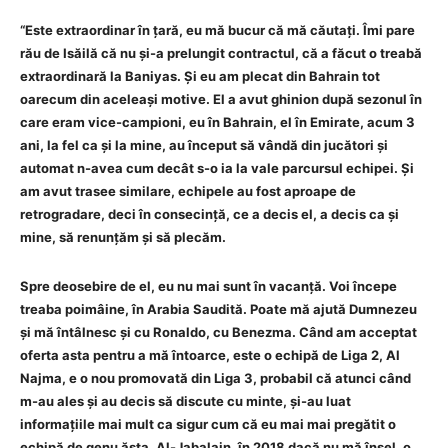
“Este extraordinar în țară, eu mă bucur că mă căutați. Îmi pare
rău de Isăilă că nu și-a prelungit contractul, că a făcut o treabă
extraordinară la Baniyas. Și eu am plecat din Bahrain tot
oarecum din aceleași motive. El a avut ghinion după sezonul în
care eram vice-campioni, eu în Bahrain, el în Emirate, acum 3
ani, la fel ca și la mine, au început să vândă din jucători și
automat n-avea cum decât s-o ia la vale parcursul echipei. Și
am avut trasee similare, echipele au fost aproape de
retrogradare, deci în consecință, ce a decis el, a decis ca și
mine, să renunțăm și să plecăm.
Spre deosebire de el, eu nu mai sunt în vacanță. Voi începe
treaba poimâine, în Arabia Saudită. Poate mă ajută Dumnezeu
și mă întâlnesc și cu Ronaldo, cu Benezma. Când am acceptat
oferta asta pentru a mă întoarce, este o echipă de Liga 2, Al
Najma, e o nou promovată din Liga 3, probabil că atunci când
m-au ales și au decis să discute cu minte, și-au luat
informațiile mai mult ca sigur cum că eu mai mai pregătit o
echipă de genu ăsta, Al-Jabalain, în 2018 dacă nu mă înșel, o