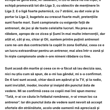
echipă promovată tot din Liga 3, cu obiectiv de menținere în
Liga 2. E o ligă foarte puternică, cu 7 străini, au dat voie și la
portar la Liga 2, bugetele au crescut foarte mult, pretențiile
sunt foarte mari. Sunt campionate cu exigențe față de
antrenori, de joc și de toate celelalte lucruri. Nu prea au
răbdare, apropo de ce zicea și Șumi în mai multe intervenții, dar
atât el, cât și eu, chiar și Oli, suntem printre puținii antrenori
care ne-am dus contractele la capăt în zona Golfului, ceea ce e
un lucru extraordinar pentru un antrenor, mai ales într-o zonă și
în niște campionate unde n-are nimeni răbdare cu tine.
Sunt acasă din martie și ceea ce m-a făcut să iau decizia sau,
nici nu știu cum să spun, de a-mi lua gândul, mi s-a confirmat.
De 4 luni sunt acasă, chiar dacă am apărut și la TV, și la radio,
sunt invizibil, inodor, incolor și insipid din punctul ăsta de
vedere. Mi se confirmă ceea ce copiii mei îmi spun mereu:
“Tată, n-ai ce căuta în fotbalul românesc, n-ai vreun loc ca
antrenor”. Iar din punctul ăsta de vedere sunt nevoit să accept
ofertele din străinătate, acolo unde oamenii mă apreciază și