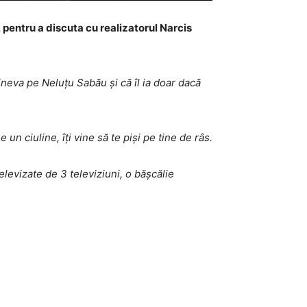
e, pentru a discuta cu realizatorul Narcis
ineva pe Neluțu Sabău și că îl ia doar dacă
 ciuline, îți vine să te piși pe tine de râs.
levizate de 3 televiziuni, o bășcălie