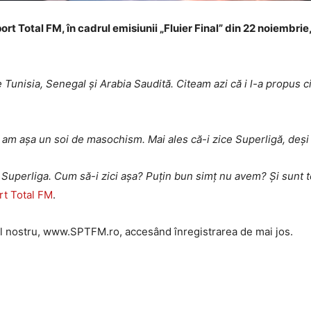
port Total FM, în cadrul emisiunii „Fluier Final” din 22 noiembri
 Tunisia, Senegal și Arabia Saudită. Citeam azi că i l-a propus c
așa un soi de masochism. Mai ales că-i zice Superligă, deși e un
 Superliga. Cum să-i zici așa? Puțin bun simț nu avem? Și sunt te
rt Total FM
.
-ul nostru, www.SPTFM.ro, accesând înregistrarea de mai jos.