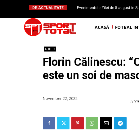
DE ACTUALITATE
Evenimentele Zilei de 5 august în Sp
Mateuț împlinește 
ACASĂ
FOTBAL I
AUDIO
Florin Călinescu: 
este un soi de mas
November 22, 2022
By
Vl