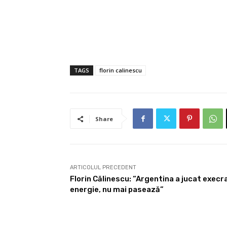
TAGS
florin calinescu
Share
ARTICOLUL PRECEDENT
Florin Călinescu: “Argentina a jucat execra
energie, nu mai pasează”