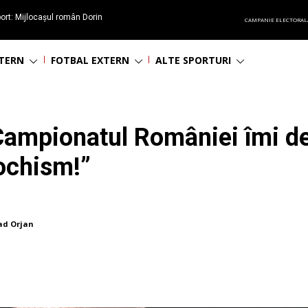
ort: Mijlocașul român Dorin
CAMPANIE ELECTORAL
60 de ani
NTERN
FOTBAL EXTERN
ALTE SPORTURI
“Campionatul României îmi 
ochism!”
ad Orjan