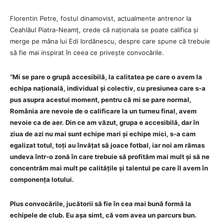
Florentin Petre, fostul dinamovist, actualmente antrenor la
Ceahlăul Piatra-Neamț, crede că naționala se poate califica și
merge pe mâna lui Edi Iordănescu, despre care spune că trebuie
să fie mai inspirat în ceea ce privește convocările.
“Mi se pare o grupă accesibilă, la calitatea pe care o avem la
echipa națională, individual și colectiv, cu presiunea care s-a
pus asupra acestui moment, pentru că mi se pare normal,
România are nevoie de o calificare la un turneu final, avem
nevoie ca de aer. Din ce am văzut, grupa e accesibilă, dar în
ziua de azi nu mai sunt echipe mari și echipe mici, s-a cam
egalizat totul, toți au învățat să joace fotbal, iar noi am rămas
undeva într-o zonă în care trebuie să profităm mai mult și să ne
concentrăm mai mult pe calitățile și talentul pe care îl avem în
componența lotului.
Plus convocările, jucătorii să fie în cea mai bună formă la
echipele de club. Eu așa simt, că vom avea un parcurs bun.