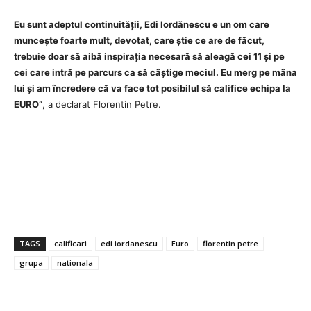
Eu sunt adeptul continuității, Edi Iordănescu e un om care
muncește foarte mult, devotat, care știe ce are de făcut,
trebuie doar să aibă inspirația necesară să aleagă cei 11 și pe
cei care intră pe parcurs ca să câștige meciul. Eu merg pe mâna
lui și am încredere că va face tot posibilul să califice echipa la
EURO”
, a declarat Florentin Petre.
TAGS
calificari
edi iordanescu
Euro
florentin petre
grupa
nationala