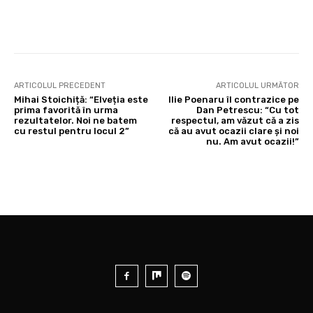
ARTICOLUL PRECEDENT
ARTICOLUL URMĂTOR
Mihai Stoichiță: “Elveția este
Ilie Poenaru îl contrazice pe
prima favorită în urma
Dan Petrescu: “Cu tot
rezultatelor. Noi ne batem
respectul, am văzut că a zis
cu restul pentru locul 2”
că au avut ocazii clare și noi
nu. Am avut ocazii!”