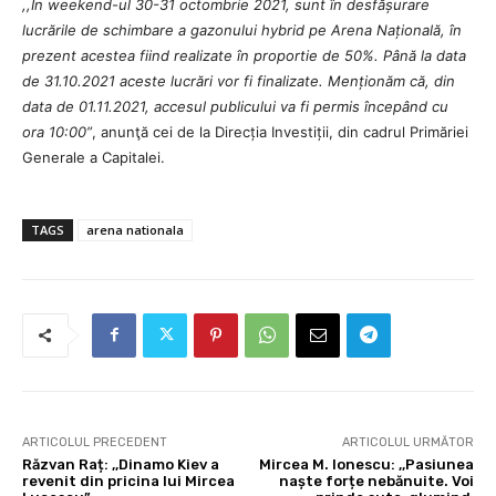
,,În weekend-ul 30-31 octombrie 2021, sunt în desfășurare
lucrările de schimbare a gazonului hybrid pe Arena Națională, în
prezent acestea fiind realizate în proportie de 50%. Până la data
de 31.10.2021 aceste lucrări vor fi finalizate. Menționăm că, din
data de 01.11.2021, accesul publicului va fi permis începând cu
ora 10:00”
, anunţă cei de la Direcția Investiții, din cadrul Primăriei
Generale a Capitalei.
TAGS
arena nationala
ARTICOLUL PRECEDENT
ARTICOLUL URMĂTOR
Răzvan Raț: ,,Dinamo Kiev a
Mircea M. Ionescu: ,,Pasiunea
revenit din pricina lui Mircea
naște forțe nebănuite. Voi