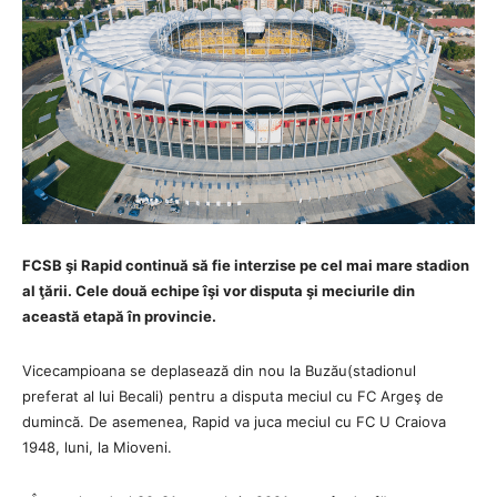
FCSB şi Rapid continuă să fie interzise pe cel mai mare stadion
al ţării. Cele două echipe îşi vor disputa şi meciurile din
această etapă în provincie.
Vicecampioana se deplasează din nou la Buzău(stadionul
preferat al lui Becali) pentru a disputa meciul cu FC Argeş de
dumincă. De asemenea, Rapid va juca meciul cu FC U Craiova
1948, luni, la Mioveni.