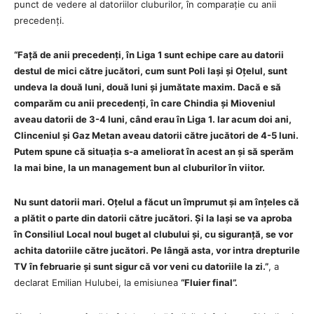
punct de vedere al datoriilor cluburilor, în comparație cu anii
precedenți.
“Față de anii precedenți, în Liga 1 sunt echipe care au datorii
destul de mici către jucători, cum sunt Poli Iași și Oțelul, sunt
undeva la două luni, două luni și jumătate maxim. Dacă e să
comparăm cu anii precedenți, în care Chindia și Mioveniul
aveau datorii de 3-4 luni, când erau în Liga 1. Iar acum doi ani,
Clinceniul și Gaz Metan aveau datorii către jucători de 4-5 luni.
Putem spune că situația s-a ameliorat în acest an și să sperăm
la mai bine, la un management bun al cluburilor în viitor.
Nu sunt datorii mari. Oțelul a făcut un împrumut și am înțeles că
a plătit o parte din datorii către jucători. Și la Iași se va aproba
în Consiliul Local noul buget al clubului și, cu siguranță, se vor
achita datoriile către jucători. Pe lângă asta, vor intra drepturile
TV în februarie și sunt sigur că vor veni cu datoriile la zi.”
, a
declarat Emilian Hulubei, la emisiunea
“Fluier final”.