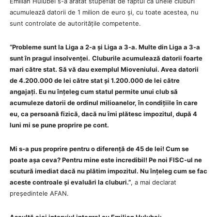
Emilian Hulubei s-a arătat stupefiat de faptul că unele cluburi
acumulează datorii de 1 milion de euro și, cu toate acestea, nu
sunt controlate de autoritățile competente.
“Probleme sunt la Liga a 2-a și Liga a 3-a. Multe din Liga a 3-a
sunt în pragul insolvenței.
Cluburile acumulează datorii foarte
mari către stat. Să vă dau exemplul Mioveniului. Avea datorii
de 4.200.000 de lei către stat și 1.200.000 de lei către
angajați.
Eu nu înțeleg cum statul permite unui club să
acumuleze datorii de ordinul milioanelor, în condițiile în care
eu, ca persoană fizică, dacă nu îmi plătesc impozitul, după 4
luni mi se pune proprire pe cont.
Mi s-a pus proprire pentru o diferență de 45 de lei! Cum se
poate așa ceva? Pentru mine este incredibil! Pe noi FISC-ul ne
scutură imediat dacă nu plătim impozitul. Nu înțeleg cum se fac
aceste controale și evaluări la cluburi.”
, a mai declarat
președintele AFAN.
Ascultă aici interviul integral cu Emilian Hulubei: