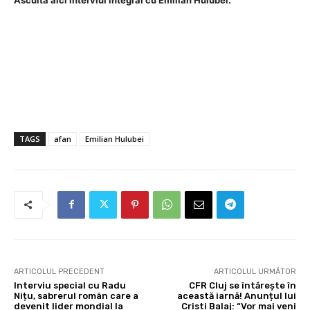
TAGS
afan
Emilian Hulubei
ARTICOLUL PRECEDENT
ARTICOLUL URMĂTOR
Interviu special cu Radu
CFR Cluj se întărește în
Nițu, sabrerul român care a
această iarnă! Anunțul lui
devenit lider mondial la
Cristi Balaj: “Vor mai veni