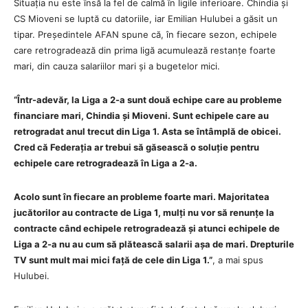
Situația nu este însă la fel de calmă în ligile inferioare. Chindia și
CS Mioveni se luptă cu datoriile, iar Emilian Hulubei a găsit un
tipar. Președintele AFAN spune că, în fiecare sezon, echipele
care retrogradează din prima ligă acumulează restanțe foarte
mari, din cauza salariilor mari și a bugetelor mici.
“Într-adevăr, la Liga a 2-a sunt două echipe care au probleme
financiare mari, Chindia și Mioveni. Sunt echipele care au
retrogradat anul trecut din Liga 1. Asta se întâmplă de obicei.
Cred că Federația ar trebui să găsească o soluție pentru
echipele care retrogradează în Liga a 2-a.
Acolo sunt în fiecare an probleme foarte mari. Majoritatea
jucătorilor au contracte de Liga 1, mulți nu vor să renunțe la
contracte când echipele retrogradează și atunci echipele de
Liga a 2-a nu au cum să plătească salarii așa de mari. Drepturile
TV sunt mult mai mici față de cele din Liga 1.”
, a mai spus
Hulubei.