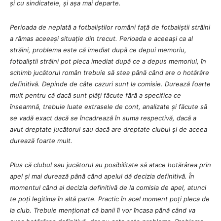
și cu sindicatele, și așa mai departe.
Perioada de neplată a fotbaliștilor români față de fotbaliștii străini
a rămas aceeași situație din trecut. Perioada e aceeași ca al
străini, problema este că imediat după ce depui memoriu,
fotbaliștii străini pot pleca imediat după ce a depus memoriul, în
schimb jucătorul român trebuie să stea până când are o hotărâre
definitivă. Depinde de câte cazuri sunt la comisie. Durează foarte
mult pentru că dacă sunt plăți făcute fără a specifica ce
înseamnă, trebuie luate extrasele de cont, analizate și făcute să
se vadă exact dacă se încadrează în suma respectivă, dacă a
avut dreptate jucătorul sau dacă are dreptate clubul și de aceea
durează foarte mult.
Plus că clubul sau jucătorul au posibilitate să atace hotărârea prin
apel și mai durează până când apelul dă decizia definitivă. În
momentul când ai decizia definitivă de la comisia de apel, atunci
te poți legitima în altă parte. Practic în acel moment poți pleca de
la club. Trebuie menționat că banii îi vor încasa până când va