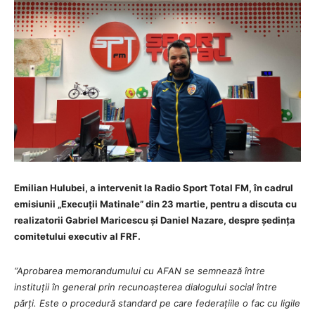
Emilian Hulubei, a intervenit la
Radio Sport Total FM, în cadrul
emisiunii „Execuții Matinale” din 23 martie, pentru a discuta cu
realizatorii Gabriel Maricescu și Daniel Nazare, despre ședința
comitetului executiv al FRF.
“Aprobarea memorandumului cu AFAN se semnează între
instituții în general prin recunoașterea dialogului social între
părți. Este o procedură standard pe care federațiile o fac cu ligile