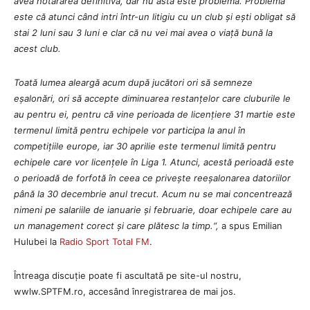
avea hotărârea definitivă, dar nu asta este problema. Problema
este că atunci când intri într-un litigiu cu un club și ești obligat să
stai 2 luni sau 3 luni e clar că nu vei mai avea o viață bună la
acest club.
Toată lumea aleargă acum după jucători ori să semneze
eșalonări, ori să accepte diminuarea restanțelor care cluburile le
au pentru ei, pentru că vine perioada de licențiere 31 martie este
termenul limită pentru echipele vor participa la anul în
competițiile europe, iar 30 aprilie este termenul limită pentru
echipele care vor licențele în Liga 1. Atunci, acestă perioadă este
o perioadă de forfotă în ceea ce privește reeșalonarea datoriilor
până la 30 decembrie anul trecut. Acum nu se mai concentrează
nimeni pe salariile de ianuarie și februarie, doar echipele care au
un management corect și care plătesc la timp.
“,
a spus Emilian
Hulubei la
Radio Sport Total FM
.
Întreaga discuție poate fi ascultată pe site-ul nostru,
wwlw.SPTFM.ro, accesând înregistrarea de mai jos.