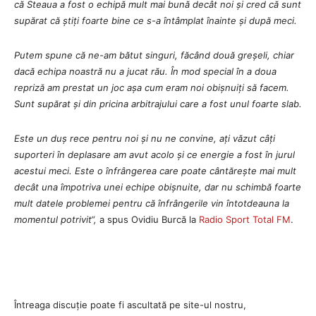
că Steaua a fost o echipă mult mai bună decât noi și cred că sunt
supărat că știți foarte bine ce s-a întâmplat înainte și după meci.
Putem spune că ne-am bătut singuri, făcând două greșeli, chiar
dacă echipa noastră nu a jucat rău. În mod special în a doua
repriză am prestat un joc așa cum eram noi obișnuiți să facem.
Sunt supărat și din pricina arbitrajului care a fost unul foarte slab.
Este un duș rece pentru noi și nu ne convine, ați văzut câți
suporteri în deplasare am avut acolo și ce energie a fost în jurul
acestui meci. Este o înfrângerea care poate cântărește mai mult
decât una împotriva unei echipe obișnuite, dar nu schimbă foarte
mult datele problemei pentru că înfrângerile vin întotdeauna la
momentul potrivit“,
a spus Ovidiu Burcă la
Radio Sport Total FM
.
Întreaga discuție poate fi ascultată pe site-ul nostru,