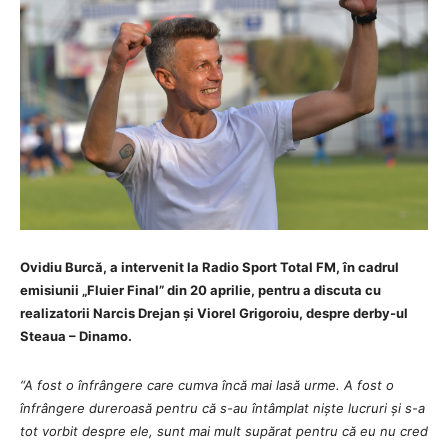
Ovidiu Burcă, a intervenit la
Radio Sport Total FM, în cadrul
emisiunii „Fluier Final” din 20 aprilie, pentru a discuta cu
realizatorii Narcis Drejan și Viorel Grigoroiu
, despre derby-ul
Steaua – Dinamo.
“A fost o înfrângere care cumva încă mai lasă urme. A fost o
înfrângere dureroasă pentru că s-au întâmplat niște lucruri și s-a
tot vorbit despre ele, sunt mai mult supărat pentru că eu nu cred