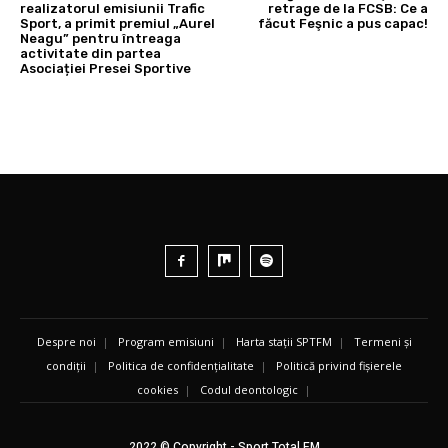
realizatorul emisiunii Trafic
retrage de la FCSB: Ce a
Sport, a primit premiul „Aurel
făcut Feşnic a pus capac!
Neagu” pentru întreaga
activitate din partea
Asociației Presei Sportive
Despre noi
|
Program emisiuni
|
Harta stații SPTFM
|
Termeni și
condiții
|
Politica de confidențialitate
|
Politică privind fișierele
cookies
|
Codul deontologic
|
2022 © Copyright - Sport Total FM