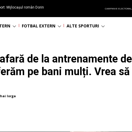
ort: Mijlocașul român Dorin
CAMPANIE ELECTORAL
60 de ani
NTERN
FOTBAL EXTERN
ALTE SPORTURI
 afară de la antrenamente d
erăm pe bani mulți. Vrea să 
hai Iorga