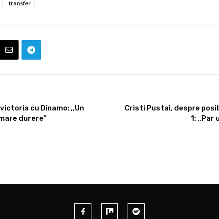
transfer
victoria cu Dinamo: ,,Un
Cristi Pustai, despre posi
 mare durere”
1: ,,Par