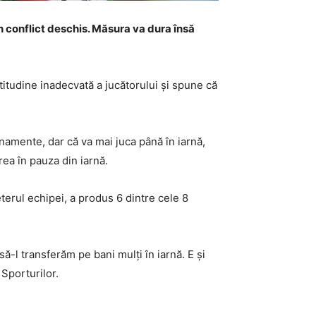
n conflict deschis. Măsura va dura însă
itudine inadecvată a jucătorului și spune că
enamente, dar că va mai juca până în iarnă,
ea în pauza din iarnă.
rul echipei, a produs 6 dintre cele 8
ă-l transferăm pe bani mulți în iarnă. E și
 Sporturilor.