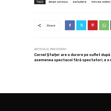
TAGS
deian sorescu
excludere
mircea rednic
Share
ARTICOLUL PRECEDENT
Cornel Șfaițer are o durere pe suflet după 
asemenea spectacol fără spectatori, e o