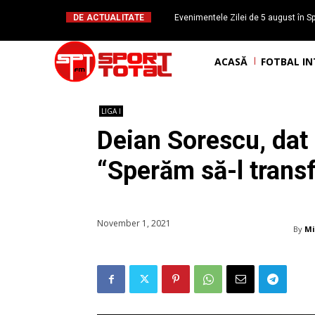
DE ACTUALITATE
Evenimentele Zilei de 5 august în Sp
Mateuț împlinește 
ACASĂ
FOTBAL I
LIGA I
Deian Sorescu, dat
“Sperăm să-l transf
November 1, 2021
By
Mi