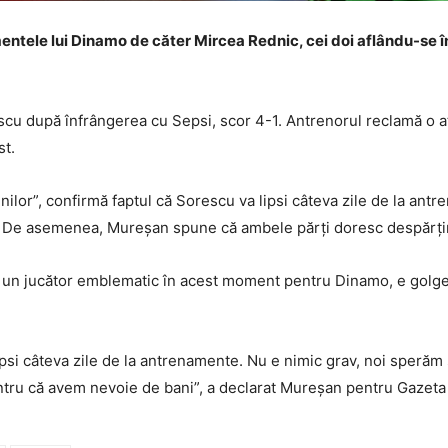
entele lui Dinamo de căter Mircea Rednic, cei doi aflându-se î
cu după înfrângerea cu Sepsi, scor 4-1. Antrenorul reclamă o at
st.
inilor”, confirmă faptul că Sorescu va lipsi câteva zile de la antr
i. De asemenea, Mureșan spune că ambele părți doresc despărțir
un jucător emblematic în acest moment pentru Dinamo, e golgete
lipsi câteva zile de la antrenamente. Nu e nimic grav, noi sperăm s
 pentru că avem nevoie de bani”, a declarat Mureșan pentru Gazeta