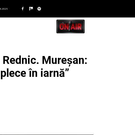
A 2025
e Rednic. Mureșan:
plece în iarnă”