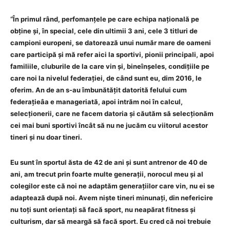
“În primul rând, perfomanțele pe care echipa națională pe
obține și, în special, cele din ultimii 3 ani, cele 3 titluri de
campioni europeni, se datorează unui număr mare de oameni
care participă și mă refer aici la sportivi, pionii principali, apoi
familiile, cluburile de la care vin și, bineînșeles, condițiile pe
care noi la nivelul federației, de când sunt eu, dim 2016, le
oferim. An de an s-au îmbunătățit datorită felului cum
federațieâa e manageriată, apoi intrăm noi în calcul,
selecționerii, care ne facem datoria și căutăm să selecționăm
cei mai buni sportivi încât să nu ne jucăm cu viitorul acestor
tineri și nu doar tineri.
Eu sunt în sportul ăsta de 42 de ani și sunt antrenor de 40 de
ani, am trecut prin foarte multe generații, norocul meu și al
colegilor este că noi ne adaptăm generațiilor care vin, nu ei se
adaptează după noi. Avem niște tineri minunați, din nefericire
nu toți sunt orientați să facă sport, nu neapărat fitness și
culturism, dar să meargă să facă sport. Eu cred că noi trebuie