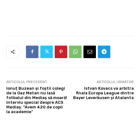
ARTICOLUL PRECEDENT
ARTICOLUL URMĂTOR
Ionuț Buzean și foștii colegi
Istvan Kovacs va arbitra
de la Gaz Metan nu lasă
finala Europa League dintre
fotbalul din Mediaș să moară!
Bayer Leverkusen și Atalanta
Interviu special despre ACS
Mediaș: “Avem 420 de copii
la academie”