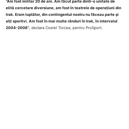
“Am fost militar 20 de ani. Am făcut parte dintr-o unitate de
elită cercetare diversiune, am fost în teatrele de operațiuni din
Irak. Eram luptător, din contingentul nostru nu făceau parte și
alți sportivi. Am fost în mai multe rânduri în Irak, în intervalul
2004-2006”
, declara Costel Torcea, pentru ProSport.