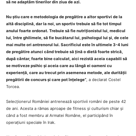
să ne adaptăm tinerilor din ziua de azi.
Nu știu care e metodologia de pregătire a altor sportivi de la
altă disciplină, dar la noi, un sportiv trebuie să fie tot timpul
anului foarte ordonat. Trebuie să fie nutriționistul lui, medicul
lui, între ghilimele, să fie bucătarul lui, psihologul lui și, de cele
mai multe ori antrenorul lui. Sacrificiul este în ultimele 3-4 luni
de pregătire atunci când trebuie să țină o dietă foarte strică,
după cântar, foarte bine calculat, aici rezistă aceia capabili să
se motiveze psihic și aceia care au lângă ei oameni cu
experiență, care au trecut prin asemenea metode, ale durității
pregătirii de concurs și care pot înțelege”
, a declarat Costel
Torcea.
Selecționerul României antrenează sportivii români de peste 42
de ani. Acesta a rămas aproape de fitness și culturism chiar și
când a fost membru al Armatei Române, el participând în
operațiuni speciale în Irak.