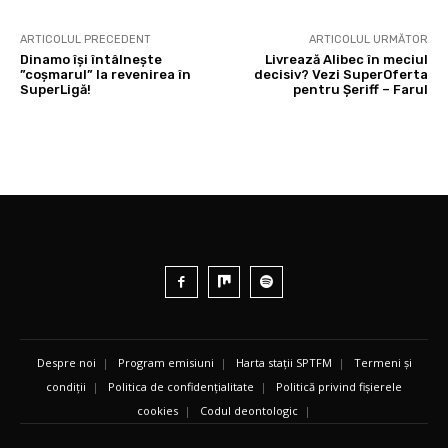
ARTICOLUL PRECEDENT
ARTICOLUL URMĂTOR
Dinamo își întâlnește
Livrează Alibec în meciul
”coșmarul” la revenirea în
decisiv? Vezi SuperOferta
SuperLigă!
pentru Șeriff – Farul
Despre noi
|
Program emisiuni
|
Harta stații SPTFM
|
Termeni și
condiții
|
Politica de confidențialitate
|
Politică privind fișierele
cookies
|
Codul deontologic
|