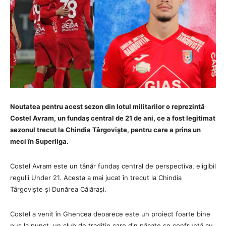
Noutatea pentru acest sezon din lotul militarilor o reprezintă
Costel Avram, un fundaş central de 21 de ani, ce a fost legitimat
sezonul trecut la Chindia Târgovişte, pentru care a prins un
meci în Superliga.
Costel Avram este un tânăr fundaș central de perspectiva, eligibil
regulii Under 21. Acesta a mai jucat în trecut la Chindia
Târgoviște și Dunărea Călărași.
Costel a venit în Ghencea deoarece este un proiect foarte bine
pus la punct, un club de tradiție care din păcate se confruntă cu