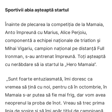
Sportivii
abia așteaptă startul
Înainte de plecarea la competiția de la Mamaia,
Anto împreună cu Marius, Alice Perjoiu,
componentă a echipei naționale de triatlon și
Mihai Vigariu, campion național pe distanță Full
Ironman, s-au antrenat împreună. Toți așteaptă
cu nerăbdare să ia startul la „Hero Mamaia
“
.
„Sunt foarte entuziasmată, îmi doresc ca
vremea să țină cu noi, pentru că în octombrie, în
Mamaia s-ar putea să fie mai frig, dar vom avea
neoprenul la proba de înot. Vreau să trec prima
linia de sosire și să îmi apăr titlul de campioană