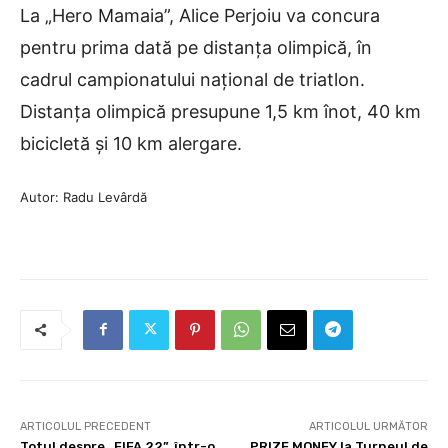
La „Hero Mamaia”, Alice Perjoiu va concura
pentru prima dată pe distanța olimpică, în
cadrul campionatului național de triatlon.
Distanța olimpică presupune 1,5 km înot, 40 km
bicicletă și 10 km alergare.
Autor: Radu Levârdă
ARTICOLUL PRECEDENT
ARTICOLUL URMĂTOR
Totul despre „FIFA 22”, într-o
PRIZE MONEY la Turneul de