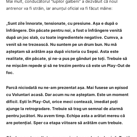
Mai mult, conducătorul “lupilor galbeni” a dezvăluit că noul
antrenor va fi străin, iar anunțul oficial va fi făcut mâine:
„Sunt zile înnorate, tensionate, cu presiune. Așa e după o
înfrângere. Din păcate pentru noi, a fost o înfrângere venită
după un joc slab, cu toate ingredientele negative. Cumva, a
venit să ne trezească. Nu suntem pe un drum bun. Nu mă
așteptam să arătăm așa după victoria cu Sepsi. Asta este
realitate, din păcate, și ne-a pus pe gânduri pe toți. Trebuie să
ne mișcăm repede și să ne trezim pentru că este un Play-Out de
foc.
Parcă niciodată nu ne-am prezentat așa. Mai fusese un episod
cu Voluntari acasă. Dar acum nu ne așteptam. Este un moment
dificil. Ești în Play-Out, orice meci contează, imediat poți
ajunge la retrogradare. Trebuie să trag un semnal de alarmă
pentru jucători. Nu avem timp. Echipa asta a arătat mereu că
are potențial. Sper ca etapa viitoare să arătăm cum trebuie.