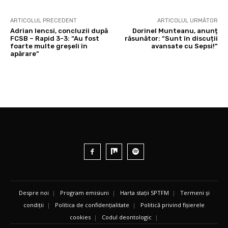
ARTICOLUL PRECEDENT
ARTICOLUL URMĂTOR
Adrian Iencsi, concluzii după
Dorinel Munteanu, anunț
FCSB – Rapid 3-3: “Au fost
răsunător: “Sunt în discuții
foarte multe greșeli în
avansate cu Sepsi!”
apărare”
Despre noi
|
Program emisiuni
|
Harta stații SPTFM
|
Termeni și
condiții
|
Politica de confidențialitate
|
Politică privind fișierele
cookies
|
Codul deontologic
|