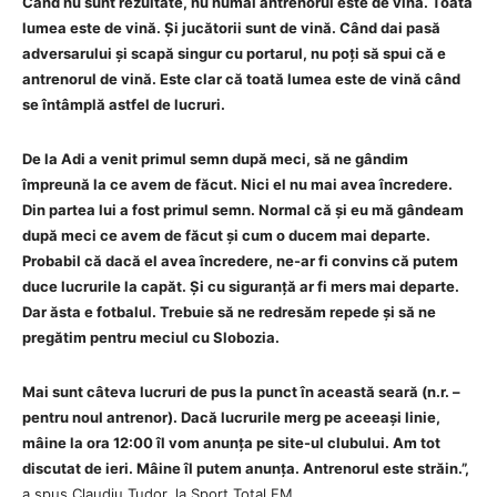
Când nu sunt rezultate, nu numai antrenorul este de vină. Toată
lumea este de vină. Și jucătorii sunt de vină. Când dai pasă
adversarului și scapă singur cu portarul, nu poți să spui că e
antrenorul de vină. Este clar că toată lumea este de vină când
se întâmplă astfel de lucruri.
De la Adi a venit primul semn după meci, să ne gândim
împreună la ce avem de făcut. Nici el nu mai avea încredere.
Din partea lui a fost primul semn. Normal că și eu mă gândeam
după meci ce avem de făcut și cum o ducem mai departe.
Probabil că dacă el avea încredere, ne-ar fi convins că putem
duce lucrurile la capăt. Și cu siguranță ar fi mers mai departe.
Dar ăsta e fotbalul. Trebuie să ne redresăm repede și să ne
pregătim pentru meciul cu Slobozia.
Mai sunt câteva lucruri de pus la punct în această seară (n.r. –
pentru noul antrenor). Dacă lucrurile merg pe aceeași linie,
mâine la ora 12:00 îl vom anunța pe site-ul clubului. Am tot
discutat de ieri. Mâine îl putem anunța. Antrenorul este străin.”,
a spus Claudiu Tudor, la Sport Total FM.