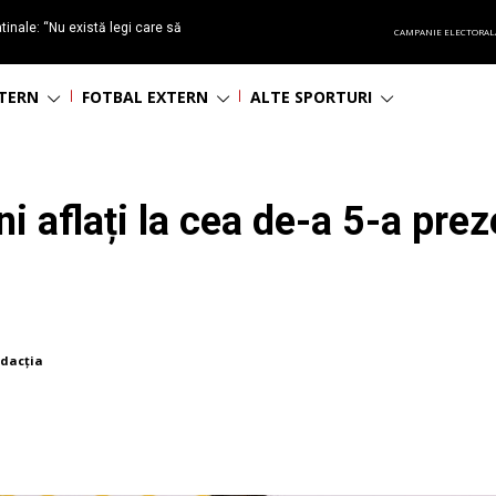
tinale: “Nu există legi care să
CAMPANIE ELECTORAL
inanciar sportul!”
NTERN
FOTBAL EXTERN
ALTE SPORTURI
i aflați la cea de-a 5-a prez
dacția