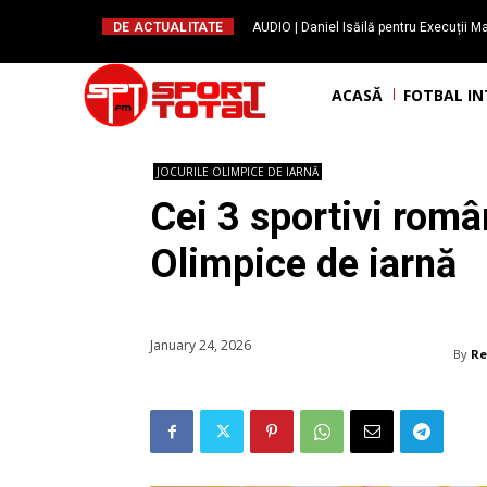
DE ACTUALITATE
AUDIO | Daniel Isăilă pentru Execuții Ma
ajute oamenii să susțină f
ACASĂ
FOTBAL I
JOCURILE OLIMPICE DE IARNĂ
Cei 3 sportivi român
Olimpice de iarnă
January 24, 2026
By
Re