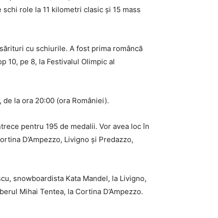
schi role la 11 kilometri clasic și 15 mass
sărituri cu schiurile. A fost prima româncă
 10, pe 8, la Festivalul Olimpic al
, de la ora 20:00 (ora României).
ntrece pentru 195 de medalii. Vor avea loc în
Cortina D’Ampezzo, Livigno și Predazzo,
scu, snowboardista Kata Mandel, la Livigno,
oberul Mihai Tentea, la Cortina D’Ampezzo.