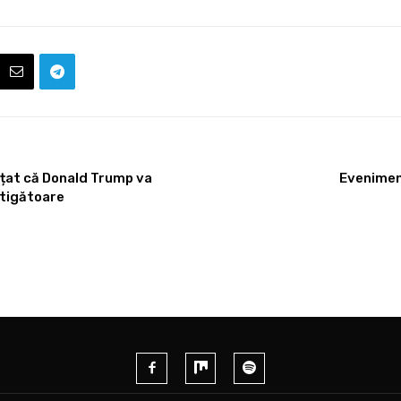
unțat că Donald Trump va
Eveniment
știgătoare