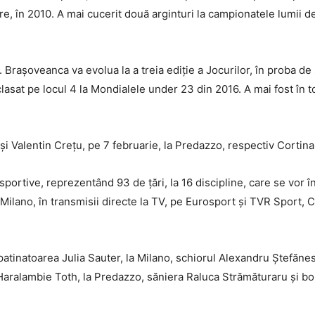
, în 2010. A mai cucerit două arginturi la campionatele lumii de 
rașoveanca va evolua la a treia ediție a Jocurilor, în proba de 
lasat pe locul 4 la Mondialele under 23 din 2016. A mai fost în top
i Valentin Crețu, pe 7 februarie, la Predazzo, respectiv Cortina
sportive, reprezentând 93 de țări, la 16 discipline, care se vor î
Milano, în transmisii directe la TV, pe Eurosport și TVR Sport, 
patinatoarea Julia Sauter, la Milano, schiorul Alexandru Ștefăne
Haralambie Toth, la Predazzo, săniera Raluca Strămăturaru și b