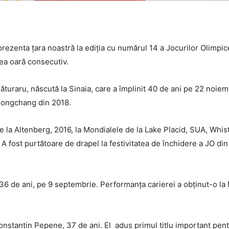
prezenta țara noastră la ediția cu numărul 14 a Jocurilor Olimpic
cea oară consecutiv.
turaru, născută la Sinaia, care a împlinit 40 de ani pe 22 noiemb
yeongchang din 2018.
e la Altenberg, 2016, la Mondialele de la Lake Placid, SUA, Whi
 A fost purtătoare de drapel la festivitatea de închidere a JO din
, 36 de ani, pe 9 septembrie. Performanța carierei a obținut-o la
onstantin Pepene, 37 de ani. El adus primul titlu important pen