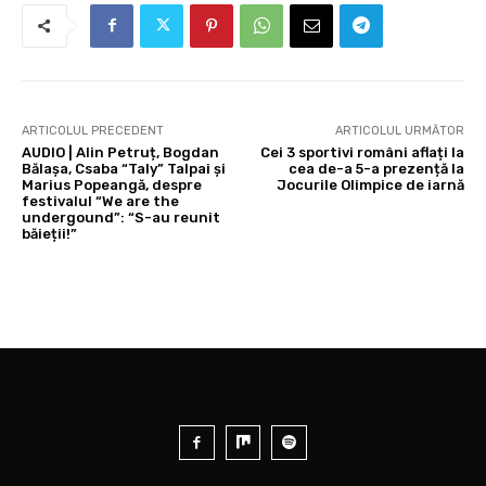
ARTICOLUL PRECEDENT
ARTICOLUL URMĂTOR
AUDIO | Alin Petruț, Bogdan
Cei 3 sportivi români aflați la
Bălașa, Csaba “Taly” Talpai și
cea de-a 5-a prezență la
Marius Popeangă, despre
Jocurile Olimpice de iarnă
festivalul “We are the
undergound”: “S-au reunit
băieții!”