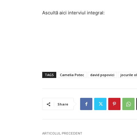
Ascultă aici interviul integral:
TAGS
Camelia Potec
david popovici
jocurile o
Share
ARTICOLUL PRECEDENT