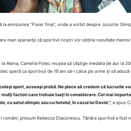
 la emisiunea “Fluier final”, unde a vorbit despre Jocurile Olimp
re mari speranțe că sportivii noștri vor obține rezultate memor
 la Atena, Camelia Potec reușea să câștige medalia de aur la 200 
Potec speră ca sportivul de 19 ani să-i calce pe urme și să aduc
celași sport, aceeași probă. Ne place să credem că lucrurile v
 mulți factori care trebuie luați în considerare. Cel mai import
o, cu satul olimpic sau cu hotelul, în cazul lui David.”,
a spus Ca
tori români, precum Rebecca Diaconescu. Tânăra sportivă a fost n