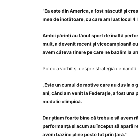
“Ea este din America, a fost născută și cre
mea de înotătoare, cu care am luat locul 4 
Ambii părinți au făcut sport de înaltă perfo
mult, a devenit recent și vicecampioană euro
avem câteva tinere pe care ne bazăm la urm
Potec a vorbit și despre strategia demarată l
„Este un cumul de motive care au dus la o 
ani, când am venit la Federație, a fost una
medalie olimpică.
Dar știam foarte bine că trebuie să avem răb
performanță și acum au început să apară rez
avem bazine pline peste tot prin țară.”