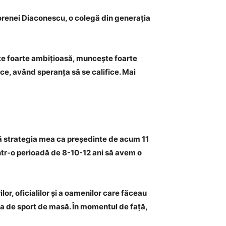
Lorenei Diaconescu, o colegă din generația
Este foarte ambițioasă, muncește foarte
ice, având speranța să se califice. Mai
că strategia mea ca președinte de acum 11
într-o perioadă de 8-10-12 ani să avem o
or, oficialilor și a oamenilor care făceau
tea de sport de masă. În momentul de față,