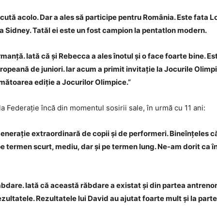
scută acolo. Dar a ales să participe pentru România. Este fata 
la Sidney. Tatăl ei este un fost campion la pentatlon modern.
rmanță. Iată că și Rebecca a ales înotul și o face foarte bine. 
peană de juniori. Iar acum a primit invitație la Jocurile Olimp
ătoarea ediție a Jocurilor Olimpice.”
a Federație încă din momentul sosirii sale, în urmă cu 11 ani:
generație extraordinară de copii și de performeri. Bineînțeles 
 pe termen scurt, mediu, dar și pe termen lung. Ne-am dorit ca 
dare. Iată că această răbdare a existat și din partea antrenoril
ultatele. Rezultatele lui David au ajutat foarte mult și la par