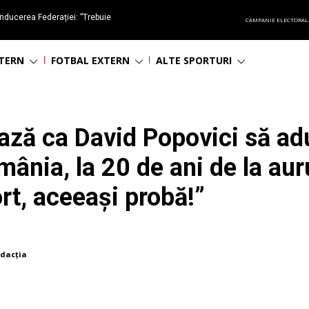
nducerea Federației: ”Trebuie
CAMPANIE ELECTORAL
oluționa fotbalul românesc
NTERN
FOTBAL EXTERN
ALTE SPORTURI
ază ca David Popovici să ad
ânia, la 20 de ani de la auru
rt, aceeași probă!”
dacția