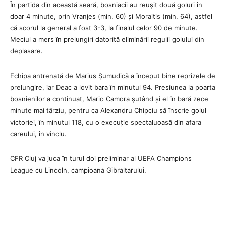
În partida din această seară, bosniacii au reușit două goluri în
doar 4 minute, prin Vranjes (min. 60) și Moraitis (min. 64), astfel
că scorul la general a fost 3-3, la finalul celor 90 de minute.
Meciul a mers în prelungiri datorită eliminării regulii golului din
deplasare.
Echipa antrenată de Marius Șumudică a început bine reprizele de
prelungire, iar Deac a lovit bara în minutul 94. Presiunea la poarta
bosnienilor a continuat, Mario Camora șutând și el în bară zece
minute mai târziu, pentru ca Alexandru Chipciu să înscrie golul
victoriei, în minutul 118, cu o execuție spectaluoasă din afara
careului, în vinclu.
CFR Cluj va juca în turul doi preliminar al UEFA Champions
League cu Lincoln, campioana Gibraltarului.