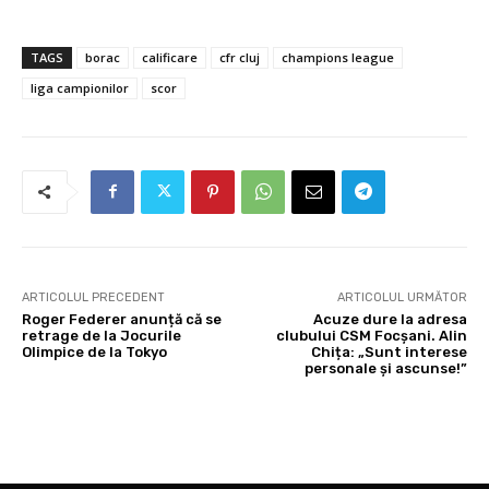
TAGS
borac
calificare
cfr cluj
champions league
liga campionilor
scor
ARTICOLUL PRECEDENT
ARTICOLUL URMĂTOR
Roger Federer anunță că se
Acuze dure la adresa
retrage de la Jocurile
clubului CSM Focșani. Alin
Olimpice de la Tokyo
Chița: „Sunt interese
personale și ascunse!”