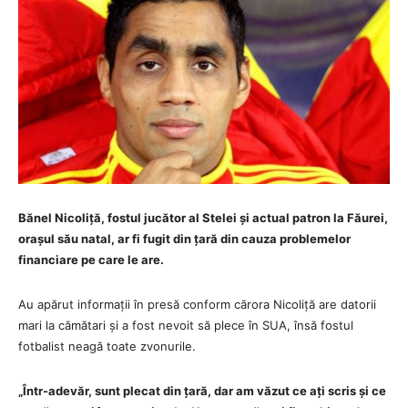
Bănel Nicoliță, fostul jucător al Stelei și actual patron la Făurei,
orașul său natal, ar fi fugit din țară din cauza problemelor
financiare pe care le are.
Au apărut informații în presă conform cărora Nicoliță are datorii
mari la cămătari și a fost nevoit să plece în SUA, însă fostul
fotbalist neagă toate zvonurile.
„Într-adevăr, sunt plecat din țară, dar am văzut ce ați scris și ce