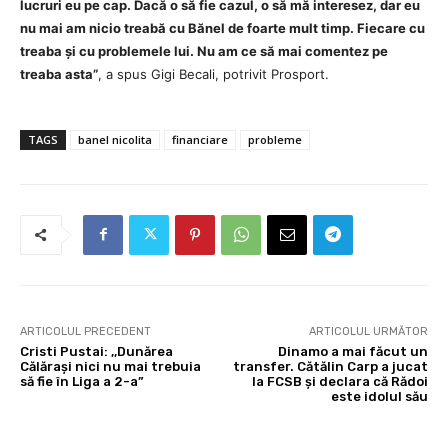
lucruri eu pe cap. Dacă o să fie cazul, o să mă interesez, dar eu
nu mai am nicio treabă cu Bănel de foarte mult timp. Fiecare cu
treaba și cu problemele lui. Nu am ce să mai comentez pe
treaba asta”
, a spus Gigi Becali, potrivit Prosport.
TAGS
banel nicolita
financiare
probleme
ARTICOLUL PRECEDENT
ARTICOLUL URMĂTOR
Cristi Pustai: ,,Dunărea
Dinamo a mai făcut un
Călărași nici nu mai trebuia
transfer. Cătălin Carp a jucat
să fie în Liga a 2-a”
la FCSB și declara că Rădoi
este idolul său