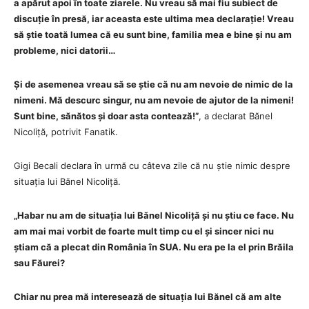
a apărut apoi în toate ziarele. Nu vreau să mai fiu subiect de
discuție în presă, iar aceasta este ultima mea declarație! Vreau
să știe toată lumea că eu sunt bine, familia mea e bine și nu am
probleme, nici datorii…
Și de asemenea vreau să se știe că nu am nevoie de nimic de la
nimeni. Mă descurc singur, nu am nevoie de ajutor de la nimeni!
Sunt bine, sănătos și doar asta contează!”
, a declarat Bănel
Nicoliță, potrivit Fanatik.
Gigi Becali declara în urmă cu câteva zile că nu știe nimic despre
situația lui Bănel Nicoliță.
„Habar nu am de situația lui Bănel Nicoliță și nu știu ce face. Nu
am mai mai vorbit de foarte mult timp cu el și sincer nici nu
știam că a plecat din România în SUA. Nu era pe la el prin Brăila
sau Făurei?
Chiar nu prea mă interesează de situația lui Bănel că am alte