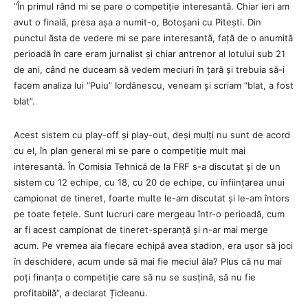
“În primul rând mi se pare o competiție interesantă. Chiar ieri am
avut o finală, presa așa a numit-o, Botoșani cu Pitești. Din
punctul ăsta de vedere mi se pare interesantă, față de o anumită
perioadă în care eram jurnalist și chiar antrenor al lotului sub 21
de ani, când ne duceam să vedem meciuri în țară și trebuia să-i
facem analiza lui “Puiu” Iordănescu, veneam și scriam “blat, a fost
blat”.
Acest sistem cu play-off și play-out, deși mulți nu sunt de acord
cu el, în plan general mi se pare o competiție mult mai
interesantă. În Comisia Tehnică de la FRF s-a discutat și de un
sistem cu 12 echipe, cu 18, cu 20 de echipe, cu înființarea unui
campionat de tineret, foarte multe le-am discutat și le-am întors
pe toate fețele. Sunt lucruri care mergeau într-o perioadă, cum
ar fi acest campionat de tineret-speranță și n-ar mai merge
acum. Pe vremea aia fiecare echipă avea stadion, era ușor să joci
în deschidere, acum unde să mai fie meciul ăla? Plus că nu mai
poți finanța o competiție care să nu se susțină, să nu fie
profitabilă”, a declarat Țicleanu.