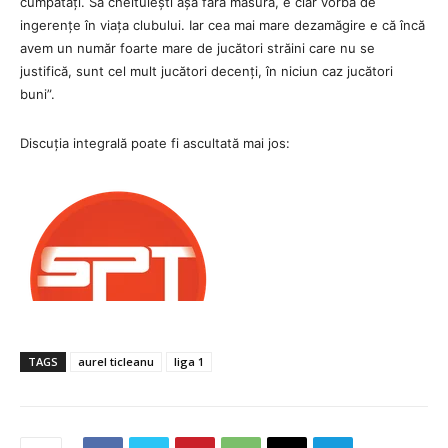
cumpătați. Să cheltuiești așa fără măsură, e clar vorba de
ingerențe în viața clubului. Iar cea mai mare dezamăgire e că încă
avem un număr foarte mare de jucători străini care nu se
justifică, sunt cel mult jucători decenți, în niciun caz jucători
buni”.
Discuția integrală poate fi ascultată mai jos:
TAGS
aurel ticleanu
liga 1