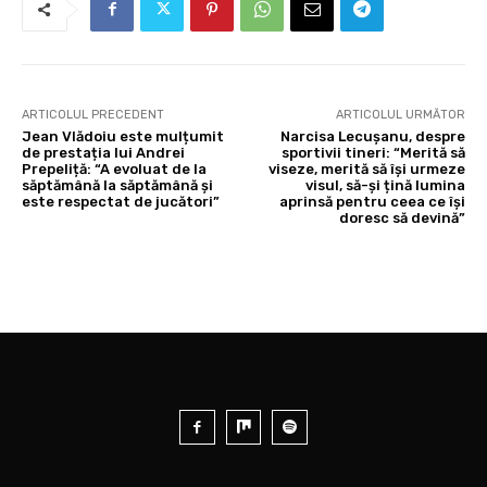
ARTICOLUL PRECEDENT
ARTICOLUL URMĂTOR
Jean Vlădoiu este mulțumit
Narcisa Lecușanu, despre
de prestația lui Andrei
sportivii tineri: “Merită să
Prepeliță: “A evoluat de la
viseze, merită să își urmeze
săptămână la săptămână și
visul, să-și țină lumina
este respectat de jucători”
aprinsă pentru ceea ce își
doresc să devină”