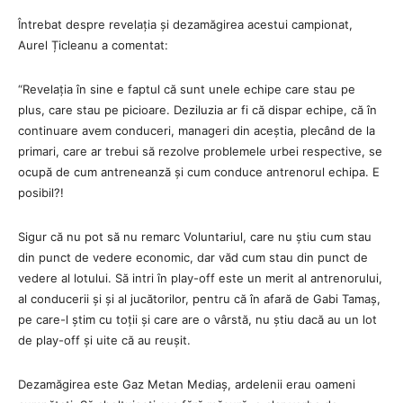
Întrebat despre revelația și dezamăgirea acestui campionat,
Aurel Țicleanu a comentat:
“Revelația în sine e faptul că sunt unele echipe care stau pe
plus, care stau pe picioare. Deziluzia ar fi că dispar echipe, că în
continuare avem conduceri, manageri din aceștia, plecând de la
primari, care ar trebui să rezolve problemele urbei respective, se
ocupă de cum antreneanză și cum conduce antrenorul echipa. E
posibil?!
Sigur că nu pot să nu remarc Voluntariul, care nu știu cum stau
din punct de vedere economic, dar văd cum stau din punct de
vedere al lotului. Să intri în play-off este un merit al antrenorului,
al conducerii și și al jucătorilor, pentru că în afară de Gabi Tamaș,
pe care-l știm cu toții și care are o vârstă, nu știu dacă au un lot
de play-off și uite că au reușit.
Dezamăgirea este Gaz Metan Mediaș, ardelenii erau oameni