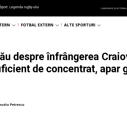
Sport: Legenda rugby-ului
CAMPANIE ELECTORAL
 împlinește 65 ani
NTERN
FOTBAL EXTERN
ALTE SPORTURI
u despre înfrângerea Craiove
ficient de concentrat, apar g
audiu Petrescu