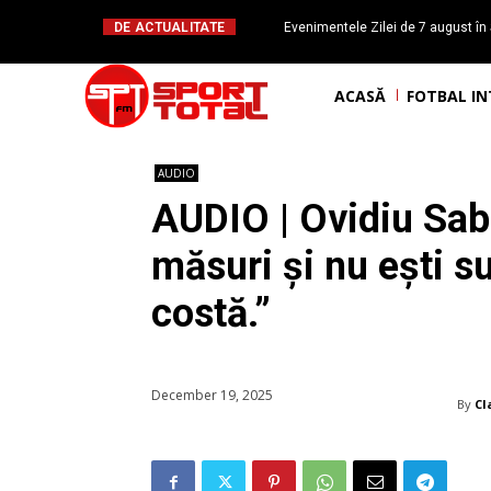
DE ACTUALITATE
Evenimentele Zilei de 7 august în 
românesc Octavian Morariu
ACASĂ
FOTBAL I
AUDIO
AUDIO | Ovidiu Sabă
măsuri și nu ești su
costă.”
December 19, 2025
By
Cl