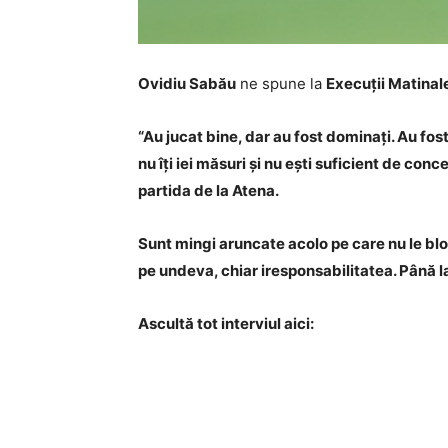
Ovidiu Sabău
ne spune la
Execuții Matinal
“Au jucat bine, dar au fost dominați. Au fos
nu îți iei măsuri și nu ești suficient de con
partida de la Atena.
Sunt mingi aruncate acolo pe care nu le blo
pe undeva, chiar iresponsabilitatea. Până la 
Ascultă tot interviul aici: