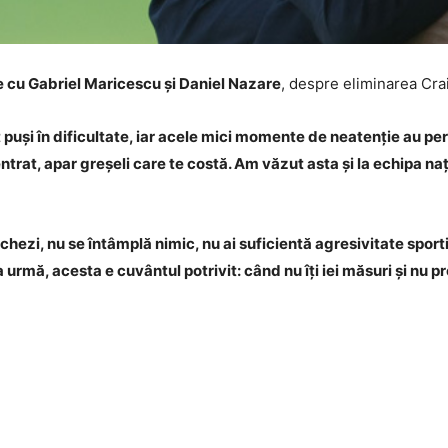
e cu Gabriel Maricescu și Daniel Nazare
, despre eliminarea Cra
t puși în dificultate, iar acele mici momente de neatenție au pe
centrat, apar greșeli care te costă. Am văzut asta și la echipa na
chezi, nu se întâmplă nimic, nu ai suficientă agresivitate sport
urmă, acesta e cuvântul potrivit: când nu îți iei măsuri și nu pr