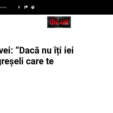
A 2025
i: “Dacă nu îți iei
reșeli care te