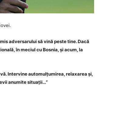
iovei.
rmis adversarului să vină peste tine. Dacă
țională, în meciul cu Bosnia, și acum, la
ivă. Intervine automulțumirea, relaxarea și,
evii anumite situații…”