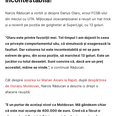
Narcis Răducan a vorbit și despre Darius Olaru, eroul FCSB-ului
din meciul cu UTA. Mijlocașul vicecampioanei a reușit un hat-trick
și a revenit pe poziția de golgheter al SuperLigii, cu 13 goluri.
“Olaru este printre favoriții mei. Tot timpul l-am dojenit în ceea
ce privește comportamentul său, că simulează și exagerează la
faulturi. Dar valoarea lui este incontestabilă și mi se pare
extrem de greu, din acea poziție, să marchezi 13 goluri. Este un
jucător cu totul deosebit. Sunt convins că, dacă are un preț
accesibil, mâine se vinde.”,
a continuat Răducan.
Cât despre
sosirea lui Marian Aioani la Rapid
, după
despărțirea
de Horațiu Moldovan
, Narcis Răducan a descris-o drept o
afacere reușită.
“E un portar de același nivel ca Moldovan. Mă gândeam chiar
că este mai scump de 400.000 de euro. Cred că a făcut o