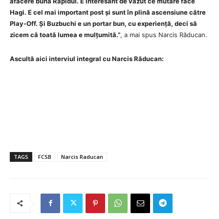
afacere bună Rapidul. E interesant de văzut ce mutare face
Hagi. E cel mai important post și sunt în plină ascensiune către
Play-Off. Și Buzbuchi e un portar bun, cu experiență, deci să
zicem că toată lumea e mulțumită.”
, a mai spus Narcis Răducan.
Ascultă aici interviul integral cu Narcis Răducan:
TAGS
FCSB
Narcis Raducan