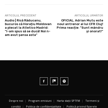
ARTICOLUL PRECEDENT
ARTICOLUL URMĂTOR
Audio | Rică Răducanu,
OFICIAL. Adrian Mutu este
bucuros că Horațiu Moldovan
noul antrenor al lui CFR Cluj!
a plecat la Atletico Madrid:
Prima reacție: “Sunt mândru
“I-am spus să se ducă! Noi n-
și onorat!”
am avut șansa asta”
Despre noi
|
Program emisiuni
|
Harta stații SPTFM
|
Termeni și
condiții
|
Politica de confidențialitate
|
Politică privind fișierele