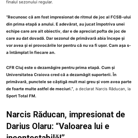
finalul sezonului regular.
“Recunosc că am fost impresionat de ritmul de joc al FCSB-ului
din prima etapă a anului. E adevărat, au jucat împotriva unei
echipe care are alt obiectiv, dar e de apreciat pofta de joc de
care au dat dovadă. Dar sezonul de primăvară abia începe și
vor avea și ei provocările lor pentru că nu va fi ușor. Cam așa s-
a întâmplat în fiecare an.
CFR Cluj este o dezamăgire pentru prima etapă. Cum și
Universitatea Craiova cred că a dezamăgit suporterii. În
primăvară, punctele se câștigă mult mai greu și vom avea parte
de foarte multe astfel de meciuri.”
, a declarat Narcis Răducan, la
Sport Total FM.
Narcis Răducan, impresionat de
Darius Olaru: “Valoarea lui e
incontestabilă!”