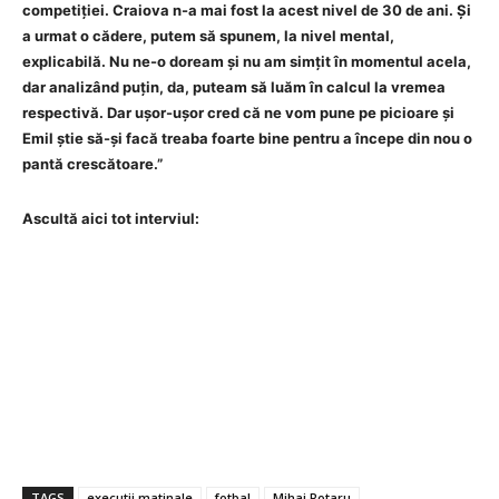
competiției. Craiova n-a mai fost la acest nivel de 30 de ani. Și
a urmat o cădere, putem să spunem, la nivel mental,
explicabilă. Nu ne-o doream și nu am simțit în momentul acela,
dar analizând puțin, da, puteam să luăm în calcul la vremea
respectivă. Dar ușor-ușor cred că ne vom pune pe picioare și
Emil știe să-și facă treaba foarte bine pentru a începe din nou o
pantă crescătoare.”
Ascultă aici tot interviul:
TAGS
executii matinale
fotbal
Mihai Rotaru