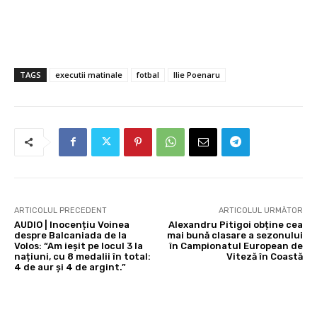
TAGS
executii matinale
fotbal
Ilie Poenaru
ARTICOLUL PRECEDENT
ARTICOLUL URMĂTOR
AUDIO | Inocențiu Voinea
Alexandru Pitigoi obține cea
despre Balcaniada de la
mai bună clasare a sezonului
Volos: “Am ieșit pe locul 3 la
în Campionatul European de
națiuni, cu 8 medalii în total:
Viteză în Coastă
4 de aur și 4 de argint.”