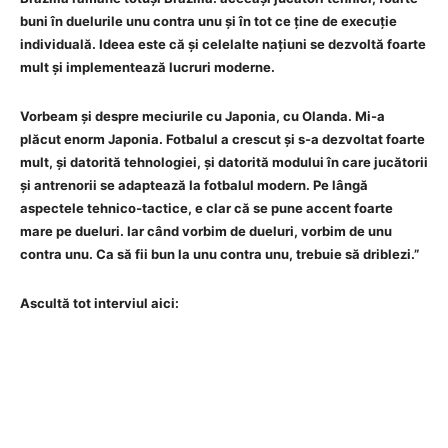
buni în duelurile unu contra unu și în tot ce ține de execuție
individuală. Ideea este că și celelalte națiuni se dezvoltă foarte
mult și implementează lucruri moderne.
Vorbeam și despre meciurile cu Japonia, cu Olanda. Mi-a
plăcut enorm Japonia. Fotbalul a crescut și s-a dezvoltat foarte
mult, și datorită tehnologiei, și datorită modului în care jucătorii
și antrenorii se adaptează la fotbalul modern. Pe lângă
aspectele tehnico‑tactice, e clar că se pune accent foarte
mare pe dueluri. Iar când vorbim de dueluri, vorbim de unu
contra unu. Ca să fii bun la unu contra unu, trebuie să driblezi.”
Ascultă tot interviul aici: