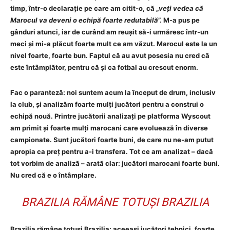
timp, într-o declarație pe care am citit-o, că „
veți vedea că
Marocul va deveni o echipă foarte redutabilă
”. M-a pus pe
gânduri atunci, iar de curând am reușit să-i urmăresc într-un
meci și mi-a plăcut foarte mult ce am văzut. Marocul este la un
nivel foarte, foarte bun. Faptul că au avut posesia nu cred că
este întâmplător, pentru că și ca fotbal au crescut enorm.
Fac o paranteză: noi suntem acum la început de drum, inclusiv
la club, și analizăm foarte mulți jucători pentru a construi o
echipă nouă. Printre jucătorii analizați pe platforma Wyscout
am primit și foarte mulți marocani care evoluează în diverse
campionate. Sunt jucători foarte buni, de care nu ne-am putut
apropia ca preț pentru a-i transfera. Tot ce am analizat – dacă
tot vorbim de analiză – arată clar: jucători marocani foarte buni.
Nu cred că e o întâmplare.
BRAZILIA RĂMÂNE TOTUȘI BRAZILIA
Brazilia rămâne totuși Brazilia: aceeași jucători tehnici, foarte