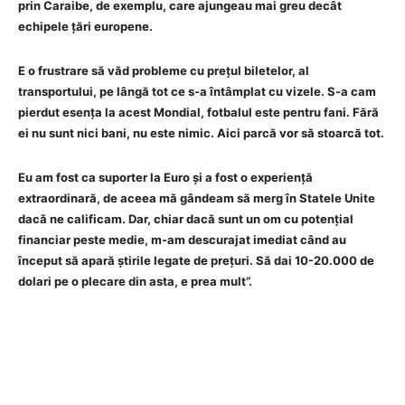
prin Caraibe, de exemplu, care ajungeau mai greu decât
echipele țări europene.
E o frustrare să văd probleme cu prețul biletelor, al
transportului, pe lângă tot ce s-a întâmplat cu vizele. S-a cam
pierdut esența la acest Mondial, fotbalul este pentru fani. Fără
ei nu sunt nici bani, nu este nimic. Aici parcă vor să stoarcă tot.
Eu am fost ca suporter la Euro și a fost o experiență
extraordinară, de aceea mă gândeam să merg în Statele Unite
dacă ne calificam. Dar, chiar dacă sunt un om cu potențial
financiar peste medie, m-am descurajat imediat când au
început să apară știrile legate de prețuri. Să dai 10-20.000 de
dolari pe o plecare din asta, e prea mult”.