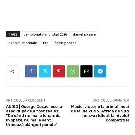
TAGS
campionatul mondial 2026
daniel nazare
executii matinale
fifa
florin gardos
ARTICOLUL PRECEDENT
ARTICOLUL URMĂTOR
AUDIO | George Cosac iese la
Mexic, victorie la primul meci
atac după ce a fost reales:
de la CM 2026. Africa de Sud
”De când nu mai e Iohannis
nu s-a ridicat la nivelul
în spate, nu mai e vânt.
competiției
Urmează plângeri penale”