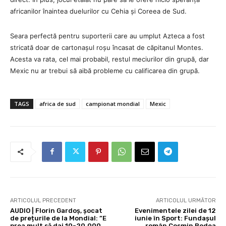
africanilor înaintea duelurilor cu Cehia și Coreea de Sud.
Seara perfectă pentru suporterii care au umplut Azteca a fost
stricată doar de cartonașul roșu încasat de căpitanul Montes.
Acesta va rata, cel mai probabil, restul meciurilor din grupă, dar
Mexic nu ar trebui să aibă probleme cu calificarea din grupă.
TAGS
africa de sud
campionat mondial
Mexic
ARTICOLUL PRECEDENT
ARTICOLUL URMĂTOR
AUDIO | Florin Gardoș, șocat
Evenimentele zilei de 12
de prețurile de la Mondial: ”E
iunie în Sport: Fundașul
prea mult să dai 10-20.000
român Cosmin Bodea