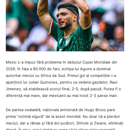
Mexic s-a impus fără probleme în debutul Cupei Mondiale din
2026. În fața a 80.000 de fani, echipa lui Aguire a dominat
autoritar meciul cu Africa de Sud. Primul gol al competiției i-a
aparținut lui Julian Quinones, pentru ca vedeta gazdelor, Raul
Jimenez, să stabilească scorul final, 2-0, după pauză. Putea fi o
diferență mai mare, dar mexicanii au mai irosit 2-3 șanse mari.
De partea cealalată, naționala antrenată de Hugo Broos pare
prima ”victimă sigură” de la acest mondial. Nu doar că a pierdut
meciul, dar a rămas și fără doi jucători, Sithole și Zwane, eliminați
direct. În plus, jocul etalat nu pare să le ofere nicio speranță