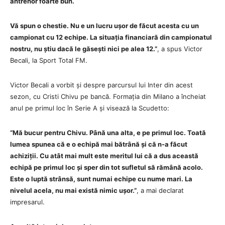
antrenor foarte bun.
Vă spun o chestie. Nu e un lucru ușor de făcut acesta cu un
campionat cu 12 echipe. La situația financiară din campionatul
nostru, nu știu dacă le găsești nici pe alea 12.”
, a spus Victor
Becali, la Sport Total FM.
Victor Becali a vorbit și despre parcursul lui Inter din acest
sezon, cu Cristi Chivu pe bancă. Formația din Milano a încheiat
anul pe primul loc în Serie A și visează la Scudetto:
“Mă bucur pentru Chivu. Până una alta, e pe primul loc. Toată
lumea spunea că e o echipă mai bătrână și că n-a făcut
achiziții. Cu atât mai mult este meritul lui că a dus această
echipă pe primul loc și sper din tot sufletul să rămână acolo.
Este o luptă strânsă, sunt numai echipe cu nume mari. La
nivelul acela, nu mai există nimic ușor.”
, a mai declarat
impresarul.