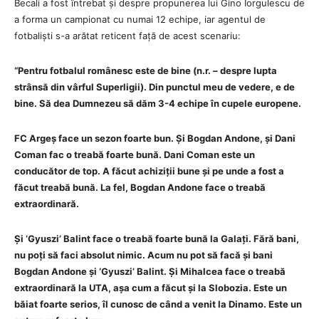
Becali a fost întrebat și despre propunerea lui Gino Iorgulescu de
a forma un campionat cu numai 12 echipe, iar agentul de
fotbaliști s-a arătat reticent față de acest scenariu:
“Pentru fotbalul românesc este de bine (n.r. – despre lupta
strânsă din vârful Superligii). Din punctul meu de vedere, e de
bine. Să dea Dumnezeu să dăm 3-4 echipe în cupele europene.
FC Argeș face un sezon foarte bun. Și Bogdan Andone, și Dani
Coman fac o treabă foarte bună. Dani Coman este un
conducător de top. A făcut achiziții bune și pe unde a fost a
făcut treabă bună. La fel, Bogdan Andone face o treabă
extraordinară.
Și ‘Gyuszi’ Balint face o treabă foarte bună la Galați. Fără bani,
nu poți să faci absolut nimic. Acum nu pot să facă și bani
Bogdan Andone și ‘Gyuszi’ Balint. Și Mihalcea face o treabă
extraordinară la UTA, așa cum a făcut și la Slobozia. Este un
băiat foarte serios, îl cunosc de când a venit la Dinamo. Este un