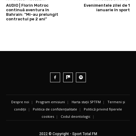
AUDIO | Florin Motroc
Evenimentele zilei de 1
continuă aventura în
ianuarie în sport
Bahrain: “Mi-au prelungit
contractul pe 2 ani”
Despre noi
|
Program emisiuni
|
Harta stații SPTFM
|
Termeni și
condiții
|
Politica de confidențialitate
|
Politică privind fișierele
cookies
|
Codul deontologic
|
2022 © Copyright - Sport Total FM