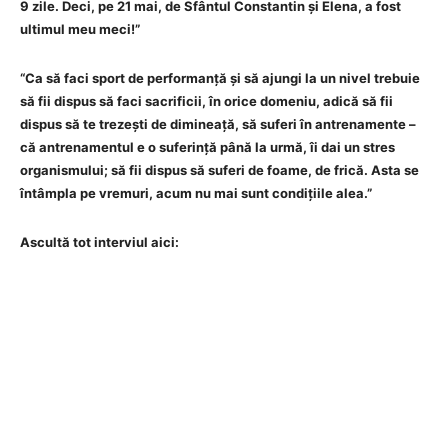
9 zile. Deci, pe 21 mai, de Sfântul Constantin și Elena, a fost
ultimul meu meci!”
“Ca să faci sport de performanță și să ajungi la un nivel trebuie
să fii dispus să faci sacrificii, în orice domeniu, adică să fii
dispus să te trezești de dimineață, să suferi în antrenamente –
că antrenamentul e o suferință până la urmă, îi dai un stres
organismului; să fii dispus să suferi de foame, de frică. Asta se
întâmpla pe vremuri, acum nu mai sunt condițiile alea.”
Ascultă tot interviul aici: