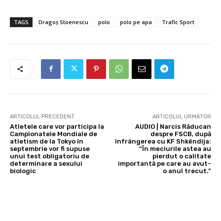
TAGS
Dragoș Stoenescu
polo
polo pe apa
Trafic Sport
ARTICOLUL PRECEDENT
ARTICOLUL URMĂTOR
Atletele care vor participa la
AUDIO | Narcis Răducan
Campionatele Mondiale de
despre FSCB, după
atletism de la Tokyo în
înfrângerea cu KF Shkëndija:
septembrie vor fi supuse
“În meciurile astea au
unui test obligatoriu de
pierdut o calitate
determinare a sexului
importantă pe care au avut-
biologic
o anul trecut.”