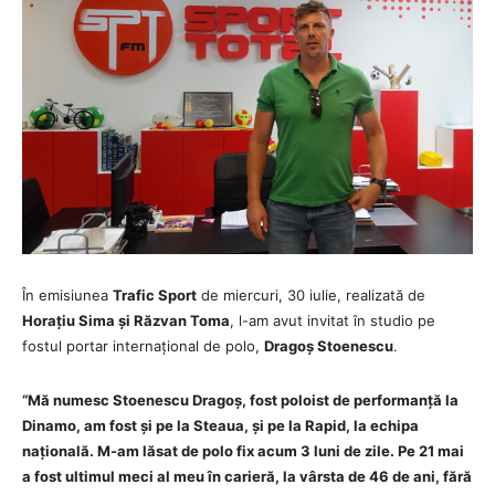
În emisiunea
Trafic Sport
de miercuri, 30 iulie, realizată de
Horațiu Sima și Răzvan Toma
, l-am avut invitat în studio pe
fostul portar internațional de polo,
Dragoș Stoenescu
.
“Mă numesc Stoenescu Dragoș, fost poloist de performanță la
Dinamo, am fost și pe la Steaua, și pe la Rapid, la echipa
națională. M-am lăsat de polo fix acum 3 luni de zile. Pe 21 mai
a fost ultimul meci al meu în carieră, la vârsta de 46 de ani, fără