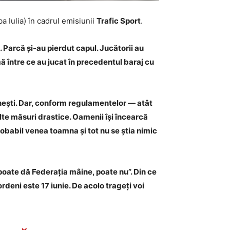
ba Iulia) în cadrul emisiunii
Trafic Sport
.
u. Parcă și-au pierdut capul. Jucătorii au
ă între ce au jucat în precedentul baraj cu
ănești. Dar, conform regulamentelor — atât
alte măsuri drastice. Oamenii își încearcă
obabil venea toamna și tot nu se știa nimic
 „poate dă Federația mâine, poate nu”. Din ce
deni este 17 iunie. De acolo trageți voi