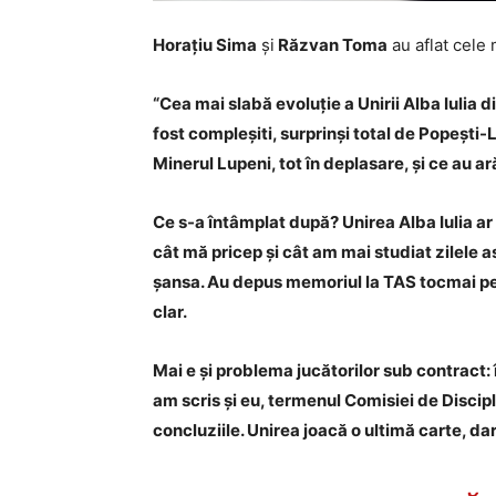
Horațiu Sima
și
Răzvan Toma
au aflat cele 
“Cea mai slabă evoluție a Unirii Alba Iulia d
fost compleșiti, surprinși total de Popești
Minerul Lupeni, tot în deplasare, și ce au a
Ce s-a întâmplat după? Unirea Alba Iulia ar
cât mă pricep și cât am mai studiat zilele a
șansa. Au depus memoriul la TAS tocmai pen
clar.
Mai e și problema jucătorilor sub contract: î
am scris și eu, termenul Comisiei de Discip
concluziile. Unirea joacă o ultimă carte, da