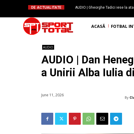
DE ACTUALITATE
AUDIO | Gheorghe Tadici iese la ata
handbal: ”Rapid și-a făcu
ACASĂ
FOTBAL I
AUDIO
AUDIO | Dan Henega
a Unirii Alba Iulia 
June 11, 2026
By
Cl