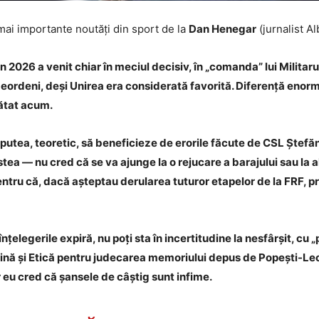
mai importante noutăți din sport de la
Dan Henegar
(jurnalist Al
in 2026 a venit chiar în meciul decisiv, în „comanda” lui Militar
-Leordeni, deși Unirea era considerată favorită. Diferență enorm
rătat acum.
 putea, teoretic, să beneficieze de erorile făcute de CSL Ștef
stea — nu cred că se va ajunge la o rejucare a barajului sau la 
tru că, dacă așteptau derularea tuturor etapelor de la FRF, pr
nțelegerile expiră, nu poți sta în incertitudine la nesfârșit, cu
lină și Etică pentru judecarea memoriului depus de Popești-Leor
r eu cred că șansele de câștig sunt infime.