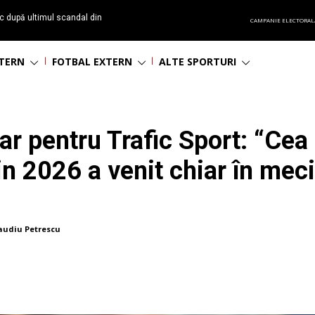
c după ultimul scandal din
CAMPANIE ELECTORAL
t echipă satelit”
NTERN
FOTBAL EXTERN
ALTE SPORTURI
r pentru Trafic Sport: “Cea 
din 2026 a venit chiar în meci
audiu Petrescu