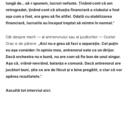
lungă de… să-i spunem, lucruri nefaste. Ținând cont că am
retrogradat, ținând cont că situația financiară a clubului a fost
așa cum a fost, era greu să fie altfel. Odată cu stabilizarea
financiară, lucrurile au început treptat să reintre în normal.”
Cât despre merit — al antrenorului sau al jucătorilor — Costel
Orac e de părere:
„Aici nu e greu să faci o separație. Cel puțin
eu așa consider: în opinia mea, antrenorul este ca un dirijor.
Dacă orchestra nu e bună, nu are cum să fie bun de unul singur.
Așa că, vrând-nevrând, balanța e comună. Dacă antrenorul are
jucători buni, știe ce are de făcut și e bine pregătit, e clar că vor
apărea rezultatele.”
Ascultă tot interviul aici: