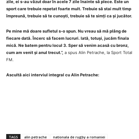
zile, ei s-au văzut doar în acele 7 zile înainte să plece. Este un
sport care trebuie repetat foarte mult. Trebuie să stai mult timp
împreună, trebuie să te cunoști, trebuie să te simți ca și jucător.
Pe mine mă doare sufletul s-o spun. Nu vreau să mă plâng de
fiecare dată. Încerc să facem lucruri. Iată, totuși, jucăm finala
mică. Ne batem pentru locul 3. Sper să venim acasă cu bronz,
cum am venit și anul trecut.”,
a spus Alin Petrache, la Sport Total
FM.
Ascultă aici interviul integral cu Alin Petrache:
TAGS
alin petrache
nationala de rugby a romaniei