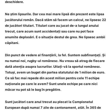
deschidere.
Ne știm lipsurile. Dar cea mai mare lipsă din prezent este lipsa
jucătorului român. Dacă stăm să facem un calcul, ne lipsesc 22
de jucători titulari. Titulari care au jucat de-a lungul anului
trecut, care acum sunt accidentați sau care nu pot face
anumite deplasări. E o situație destul de grea. Ne lipsesc ambii
căpitani.
Din punct de vedere al finanțării, la fel. Suntem subfinanțați. Și
nu numai noi, rugby-ul românesc. Nu vreau să atrag de fiecare
dată atenția asupra lucrurilor. Uitați-vă la sportul românesc.
Totuși, avem un buget din partea statutului de 1 milion de euro.
Ce să fac mai repede din acest milion pentru cele 11 echipe
naționale pe care le avem? Sunt unele echipe pe care nici
măcar nu pot să le bag în pregătire.
Sunt jucători care anul trecut au plecat la Campionatul
European după numai 7 zile de cantonament, atât. În 365 de