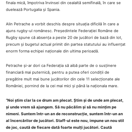
finala mică, împotriva învinsei din cealaltă semifinală, în care se
duelează Portugalia și Spania.
Alin Petrache a vorbit deschis despre situația dificilă în care a
ajuns rugby-ul românesc. Președintele Federației Române de
Rugby spune că absența a peste 20 de jucători de bază din lot,
precum și bugetul actual primit din partea statutului au influențat
enorm forma echipei naționale din ultima perioadă.
Petrache și-ar dori ca Federația să aibă parte de o susținere
financiară mai puternică, pentru a putea oferi condiții de
pregătire mult mai bune jucătorilor din cele 11 selecționate ale
României, pornind de la cei mai mici și până la naționala mare.
“Noi știm clar la ce drum am plecat. Știm și de unde am plecat,
și unde vrem să ajungem. Să nu păcălim și să nu mințim pe
nimeni. Suntem într-un an de reconstrucție, suntem într-un an
al încercărilor de jucători. Staff-ul este nou, impune un nou stil
de joc, caută de fiecare dată foarte mulți jucători. Caută