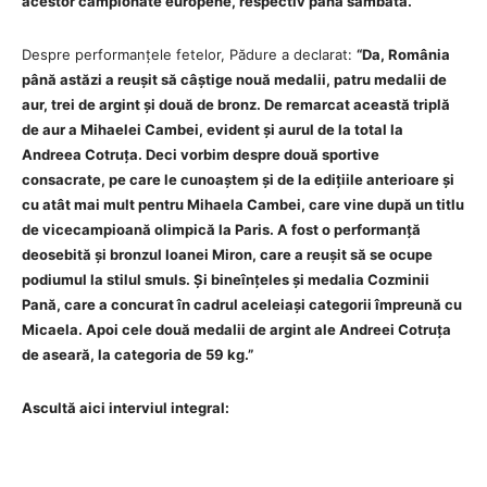
acestor campionate europene, respectiv până sâmbătă.”
Despre performanțele fetelor, Pădure a declarat:
“Da, România
până astăzi a reușit să câștige nouă medalii, patru medalii de
aur, trei de argint și două de bronz. De remarcat această triplă
de aur a Mihaelei Cambei, evident și aurul de la total la
Andreea Cotruța. Deci vorbim despre două sportive
consacrate, pe care le cunoaștem și de la edițiile anterioare și
cu atât mai mult pentru Mihaela Cambei, care vine după un titlu
de vicecampioană olimpică la Paris. A fost o performanță
deosebită și bronzul Ioanei Miron, care a reușit să se ocupe
podiumul la stilul smuls. Și bineînțeles și medalia Cozminii
Pană, care a concurat în cadrul aceleiași categorii împreună cu
Micaela. Apoi cele două medalii de argint ale Andreei Cotruța
de aseară, la categoria de 59 kg.”
Ascultă aici interviul integral: