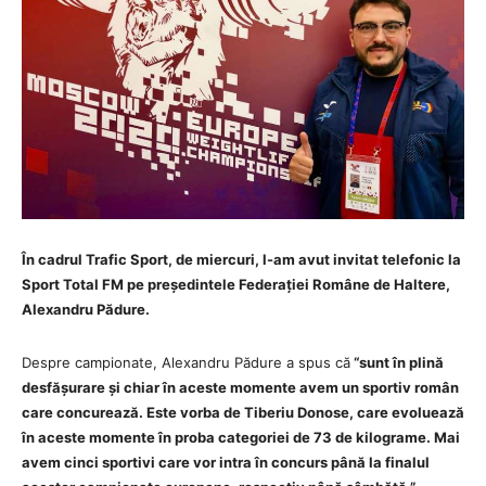
În cadrul Trafic Sport, de miercuri, l-am avut invitat telefonic la
Sport Total FM pe președintele Federației Române de Haltere,
Alexandru Pădure.
Despre campionate, Alexandru Pădure a spus că
“sunt în plină
desfășurare și chiar în aceste momente avem un sportiv român
care concurează. Este vorba de Tiberiu Donose, care evoluează
în aceste momente în proba categoriei de 73 de kilograme. Mai
avem cinci sportivi care vor intra în concurs până la finalul