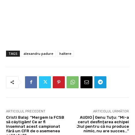
TAGS
alexandru padure
haltere
ARTICOLUL PRECEDENT
ARTICOLUL URMĂTOR
Cristi Balaj: “Mergem la FCSB
AUDIO | Genu Tuțu: “Mi-a
să câștigăm! Ce ar fi
cerut desfințarea echipei
însemnat acest campionat
Jiul pentru că nu produce
fără un CFR de o asemenea
nimic, nu are succes…”