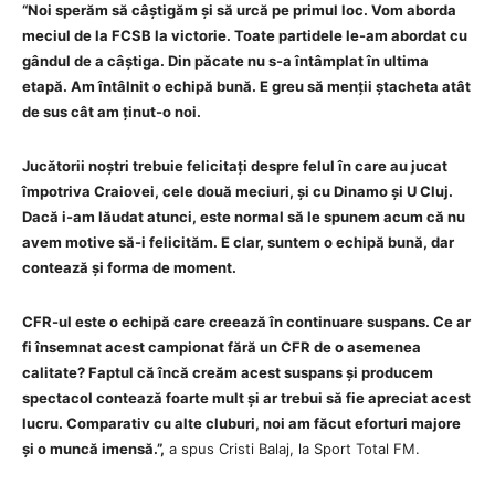
“Noi sperăm să câștigăm și să urcă pe primul loc. Vom aborda
meciul de la FCSB la victorie. Toate partidele le-am abordat cu
gândul de a câștiga. Din păcate nu s-a întâmplat în ultima
etapă. Am întâlnit o echipă bună. E greu să menții ștacheta atât
de sus cât am ținut-o noi.
Jucătorii noștri trebuie felicitați despre felul în care au jucat
împotriva Craiovei, cele două meciuri, și cu Dinamo și U Cluj.
Dacă i-am lăudat atunci, este normal să le spunem acum că nu
avem motive să-i felicităm. E clar, suntem o echipă bună, dar
contează și forma de moment.
CFR-ul este o echipă care creează în continuare suspans. Ce ar
fi însemnat acest campionat fără un CFR de o asemenea
calitate? Faptul că încă creăm acest suspans și producem
spectacol contează foarte mult și ar trebui să fie apreciat acest
lucru. Comparativ cu alte cluburi, noi am făcut eforturi majore
și o muncă imensă.”,
a spus Cristi Balaj, la Sport Total FM.