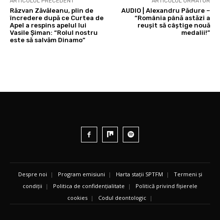
ARTICOLUL PRECEDENT
ARTICOLUL URMĂTOR
Răzvan Zăvăleanu, plin de
AUDIO | Alexandru Pădure –
încredere după ce Curtea de
“România până astăzi a
Apel a respins apelul lui
reușit să câștige nouă
Vasile Șiman: “Rolul nostru
medalii!”
este să salvăm Dinamo”
Despre noi
|
Program emisiuni
|
Harta stații SPTFM
|
Termeni și
condiții
|
Politica de confidențialitate
|
Politică privind fișierele
cookies
|
Codul deontologic
|