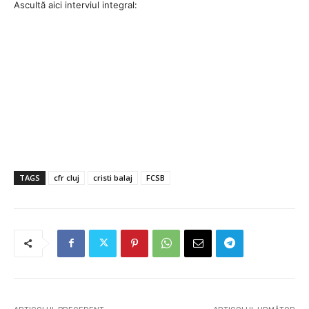
Ascultă aici interviul integral:
TAGS
cfr cluj
cristi balaj
FCSB