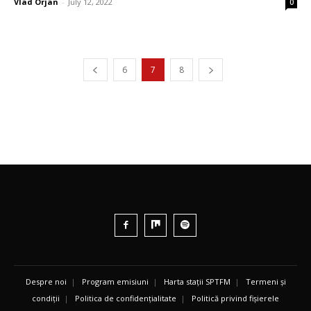
Vlad Orjan
-
July 12, 2022
0
6
7
8
Despre noi
|
Program emisiuni
|
Harta stații SPTFM
|
Termeni și
condiții
|
Politica de confidențialitate
|
Politică privind fișierele