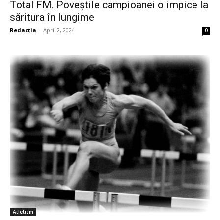
Total FM. Poveștile campioanei olimpice la
săritura în lungime
Redacția
-
April 2, 2024
0
Atletism