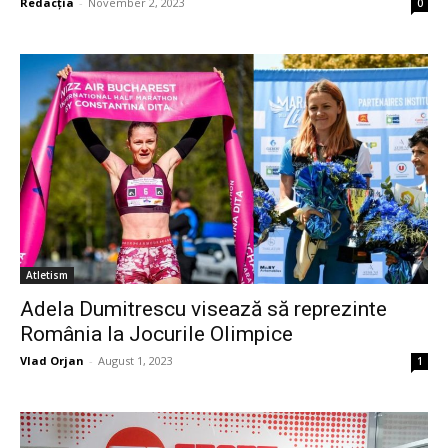
Redacția
-
November 2, 2023
0
Atletism
Adela Dumitrescu visează să reprezinte
România la Jocurile Olimpice
Vlad Orjan
-
August 1, 2023
1