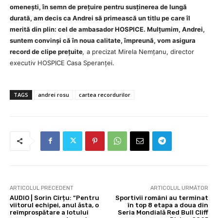
omenești, în semn de prețuire pentru susținerea de lungă
durată, am decis ca Andrei să primească un titlu pe care îl
merită din plin: cel de ambasador HOSPICE. Mulțumim, Andrei,
suntem convinși că în noua calitate, împreună, vom asigura
record de clipe prețuite
,
a precizat Mirela Nemțanu, director
executiv HOSPICE Casa Speranței.
TAGS
andrei rosu
cartea recordurilor
ARTICOLUL PRECEDENT
ARTICOLUL URMĂTOR
AUDIO | Sorin Cîrțu: “Pentru
Sportivii români au terminat
viitorul echipei, anul ăsta, o
în top 8 etapa a doua din
reîmprospătare a lotului
Seria Mondială Red Bull Cliff