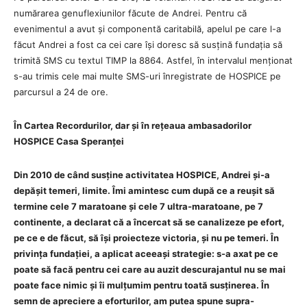
numărarea genuflexiunilor făcute de Andrei. Pentru că
evenimentul a avut și componentă caritabilă, apelul pe care l-a
făcut Andrei a fost ca cei care își doresc să susțină fundația să
trimită SMS cu textul TIMP la 8864. Astfel, în intervalul menționat
s-au trimis cele mai multe SMS-uri înregistrate de HOSPICE pe
parcursul a 24 de ore.
În Cartea Recordurilor, dar și în rețeaua ambasadorilor
HOSPICE Casa Speranței
Din 2010 de când susține activitatea HOSPICE, Andrei și-a
depășit temeri, limite. Îmi amintesc cum după ce a reușit să
termine cele 7 maratoane și cele 7 ultra-maratoane, pe 7
continente, a declarat că a încercat să se canalizeze pe efort,
pe ce e de făcut, să își proiecteze victoria, și nu pe temeri. În
privința fundației, a aplicat aceeași strategie: s-a axat pe ce
poate să facă pentru cei care au auzit descurajantul nu se mai
poate face nimic și îi mulțumim pentru toată susținerea. În
semn de apreciere a eforturilor, am putea spune supra-