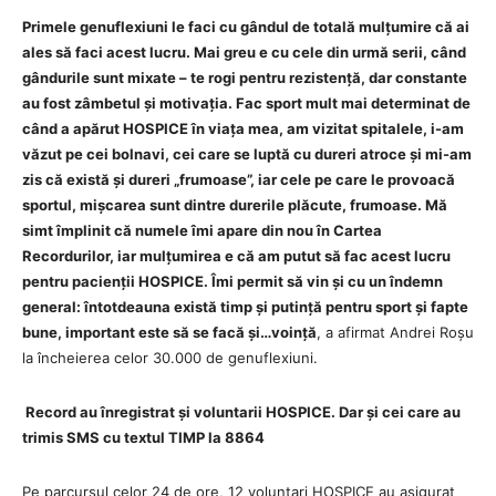
Primele genuflexiuni le faci cu gândul de totală mulțumire că ai
ales să faci acest lucru. Mai greu e cu cele din urmă serii, când
gândurile sunt mixate – te rogi pentru rezistență, dar constante
au fost zâmbetul și motivația. Fac sport mult mai determinat de
când a apărut HOSPICE în viața mea, am vizitat spitalele, i-am
văzut pe cei bolnavi, cei care se luptă cu dureri atroce și mi-am
zis că există și dureri „frumoase”, iar cele pe care le provoacă
sportul, mișcarea sunt dintre durerile plăcute, frumoase. Mă
simt împlinit că numele îmi apare din nou în Cartea
Recordurilor, iar mulțumirea e că am putut să fac acest lucru
pentru pacienții HOSPICE. Îmi permit să vin și cu un îndemn
general: întotdeauna există timp și putință pentru sport și fapte
bune, important este să se facă și…voință
, a afirmat Andrei Roșu
la încheierea celor 30.000 de genuflexiuni.
Record au înregistrat și voluntarii HOSPICE. Dar și cei care au
trimis SMS cu textul TIMP la 8864
Pe parcursul celor 24 de ore, 12 voluntari HOSPICE au asigurat