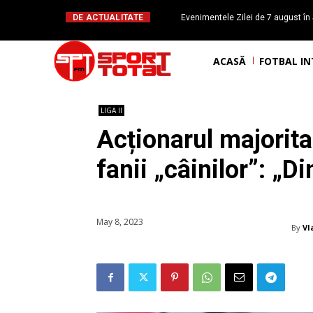
DE ACTUALITATE
Evenimentele Zilei de 7 august în 
românesc Octavian Morariu
ACASĂ
FOTBAL I
LIGA II
Acționarul majorit
fanii „câinilor”: „
May 8, 2023
By
Vl