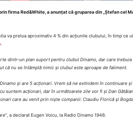
rin firma Red&White, a anunțat că gruparea din „Ștefan cel Mar
ia va prelua aproximativ 4 % din acțiunile clubului, în timp ce u
o
.
e dintr-un plan suport pentru clubul Dinamo, dar care trebuia să
ut că nu se întâmplă nimic și clubul este aproape de faliment.
Dinamo și are 5 acționari. Vrem să ne extindem în continuare și s
 suntem acționari, dar în următoarele zile vor fi și Dan Gătăian
ționari care au venit prin niște companii: Claudiu Florică și Bog
are
”, a declarat Eugen Voicu, la Radio Dinamo 1948.