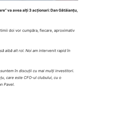
e” va avea alți 3 acționari: Dan Gătăianțu,
ltimii doi vor cumpăra, fiecare, aproximativ
 aibă alt rol. Noi am intervenit rapid în
untem în discuții cu mai mulți investitori.
țu, care este CFO-ul clubului, cu o
dan Pavel.