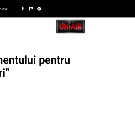
A 2025
mentului pentru
ri”