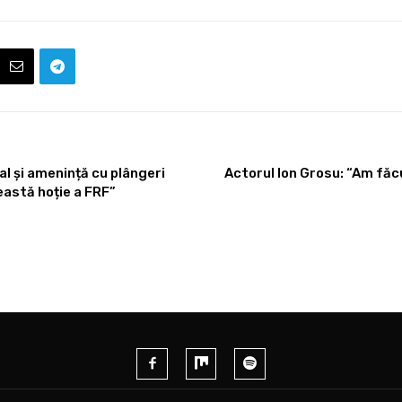
l și amenință cu plângeri
Actorul Ion Grosu: “Am făc
ceastă hoție a FRF”