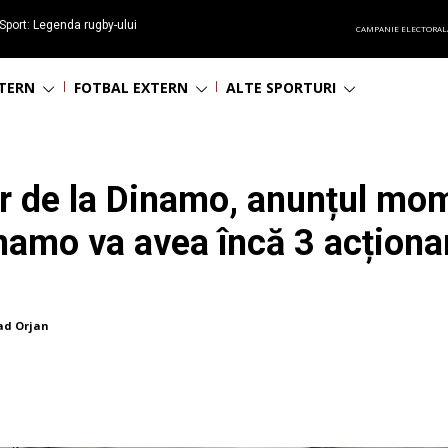
Sport: Legenda rugby-ului
CAMPANIE ELECTORAL
 împlinește 65 ani
NTERN
FOTBAL EXTERN
ALTE SPORTURI
ar de la Dinamo, anunțul mo
Dinamo va avea încă 3 acționa
ad Orjan