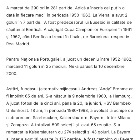
A marcat de 290 ori în 281 partide. Adică a înscris cel puțin o
dată în fiecare meci, în perioada 1950-1963. La Viena, a avut 2
goluri în 7 partide. A fost predecesorul lui Eusebio în calitate de
căpitan al Benficăi. A câștigat Cupa Campionilor Europeni în 1961
și 1962, când Benfica a trecut în finale, de Barcelona, respectiv
Real Madrid.
Pentru Naționala Portugaliei, a jucat un deceniu între 1952-1962,
marcând 11 goluri în 25 meciuri.
Ne-a părăsit la 10 decembrie
2000.
Astăzi, fundașul (alternativ mijlocașul) Andreas “Andy” Brehme ar
fi împlinit 65 de ani. S-a născut la 9 noiembrie 1960, la Hamburg.
A jucat fotbal de la cinci ani, până la 20, la juniori,
HSV Barmbek-
Uhlenhorst. 18 ani, în perioada 1980-1998, a evoluat la echipe de
club precum: Saarbrucken, Kaiserslautern, Bayern, Inter Milano
și Zaragoza. A totalizat 509 selecții și avut 65 reușite. S-a
remarcat la Kaiserslautern cu 274 selecții și 43 goluri. La Bayern
și Inter a avut 18 reușite în 175 partide. A fost campion cu Bayern