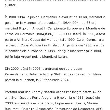
și Inter.
În 1980-1984, la juniorii Germaniei, a evoluat de 13 ori, marcând 2
goluri, iar la Mannschaft, a evoluat în 1984-1994, de 86 ori,
marcând 8 goluri. A jucat în Campionate Europene și Mondiale de
Fotbal cu Germania (1984,1986, 1988, 1990, 1992). În 1990, a fost
parte a All Stars Coppa del Mondo, Italia 1990. Cu el, Germania a
a pierdut Cupa Mondială în Finala cu Argentina din 1986, a ajuns
în semifinalele europene în 1988, dar și-a luat revanșa în 1990,
tot în fața Argentinei, la Mondialul italian.
Din 2000, până în 2006, a antrenat echipe precum
Kaiserslautern, Unterhaching și Stuttgart, aici ca secund. Ne-a
părăsit la Munchen, la 20 februrarie 2024.
Portarul brazilian Andrey Nazario Afons împlinește astăzi 42 de
ani. S-a născut la Porto Alegre, la 9 noiembrie 1983. Joacă din
2003, evoluând la echipe precu, Figuerense, Steaua, Steaua II
București, Cruzeiro, Associação Portuguesa de Desportos, ABC