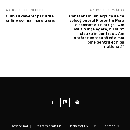
ARTICOLUL PRECEDENT
ARTICOLUL URMĂTOR
Cum au devenit pariurile
Constantin Din explică de ce
online cel mai mare trend
selecționerul Florentin Pera
a semnat cu Bistrița: “Am
avut o înțelegere, nu sunt
clauze în contract. Am
hotărât împreună că e mai
bine pentru echipa
națională”
Despre noi
|
Program emisiuni
|
Harta stații SPTFM
|
Termeni și