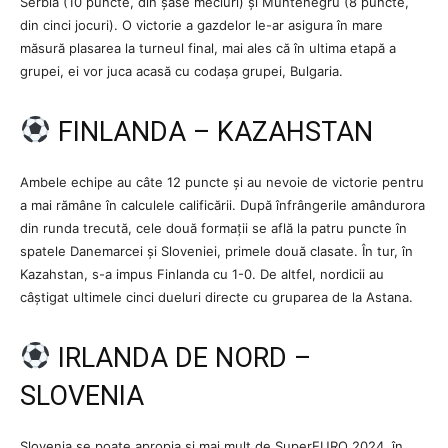
Serbia (10 puncte, din șase meciuri) și Muntenegru (8 puncte,
din cinci jocuri). O victorie a gazdelor le-ar asigura în mare
măsură plasarea la turneul final, mai ales că în ultima etapă a
grupei, ei vor juca acasă cu codașa grupei, Bulgaria.
FINLANDA – KAZAHSTAN
Ambele echipe au câte 12 puncte și au nevoie de victorie pentru
a mai rămâne în calculele calificării. După înfrângerile amândurora
din runda trecută, cele două formații se află la patru puncte în
spatele Danemarcei și Sloveniei, primele două clasate. În tur, în
Kazahstan, s-a impus Finlanda cu 1-0. De altfel, nordicii au
câștigat ultimele cinci dueluri directe cu gruparea de la Astana.
IRLANDA DE NORD –
SLOVENIA
Slovenia se poate apropia și mai mult de SuperEURO 2024, în