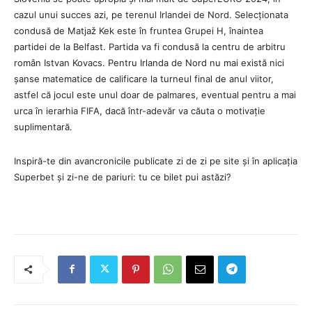
cazul unui succes azi, pe terenul Irlandei de Nord. Selecționata
condusă de Matjaž Kek este în fruntea Grupei H, înaintea
partidei de la Belfast. Partida va fi condusă la centru de arbitru
român Istvan Kovacs. Pentru Irlanda de Nord nu mai există nici
șanse matematice de calificare la turneul final de anul viitor,
astfel că jocul este unul doar de palmares, eventual pentru a mai
urca în ierarhia FIFA, dacă într-adevăr va căuta o motivație
suplimentară.
Inspiră-te din avancronicile publicate zi de zi pe site și în aplicația
Superbet și zi-ne de pariuri: tu ce bilet pui astăzi?