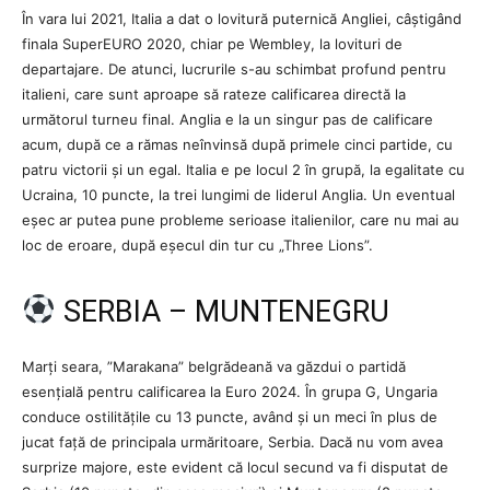
În vara lui 2021, Italia a dat o lovitură puternică Angliei, câștigând
finala SuperEURO 2020, chiar pe Wembley, la lovituri de
departajare. De atunci, lucrurile s-au schimbat profund pentru
italieni, care sunt aproape să rateze calificarea directă la
următorul turneu final. Anglia e la un singur pas de calificare
acum, după ce a rămas neînvinsă după primele cinci partide, cu
patru victorii și un egal. Italia e pe locul 2 în grupă, la egalitate cu
Ucraina, 10 puncte, la trei lungimi de liderul Anglia. Un eventual
eșec ar putea pune probleme serioase italienilor, care nu mai au
loc de eroare, după eșecul din tur cu „Three Lions”.
SERBIA – MUNTENEGRU
Marți seara, ”Marakana” belgrădeană va găzdui o partidă
esențială pentru calificarea la Euro 2024. În grupa G, Ungaria
conduce ostilitățile cu 13 puncte, având și un meci în plus de
jucat față de principala urmăritoare, Serbia. Dacă nu vom avea
surprize majore, este evident că locul secund va fi disputat de