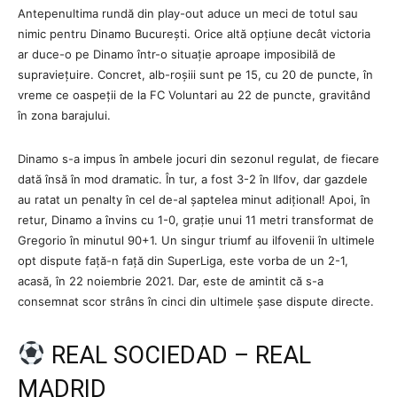
Antepenultima rundă din play-out aduce un meci de totul sau
nimic pentru Dinamo București. Orice altă opțiune decât victoria
ar duce-o pe Dinamo într-o situație aproape imposibilă de
supraviețuire. Concret, alb-roșiii sunt pe 15, cu 20 de puncte, în
vreme ce oaspeții de la FC Voluntari au 22 de puncte, gravitând
în zona barajului.
Dinamo s-a impus în ambele jocuri din sezonul regulat, de fiecare
dată însă în mod dramatic. În tur, a fost 3-2 în Ilfov, dar gazdele
au ratat un penalty în cel de-al șaptelea minut adițional! Apoi, în
retur, Dinamo a învins cu 1-0, grație unui 11 metri transformat de
Gregorio în minutul 90+1. Un singur triumf au ilfovenii în ultimele
opt dispute față-n față din SuperLiga, este vorba de un 2-1,
acasă, în 22 noiembrie 2021. Dar, este de amintit că s-a
consemnat scor strâns în cinci din ultimele șase dispute directe.
REAL SOCIEDAD – REAL
MADRID