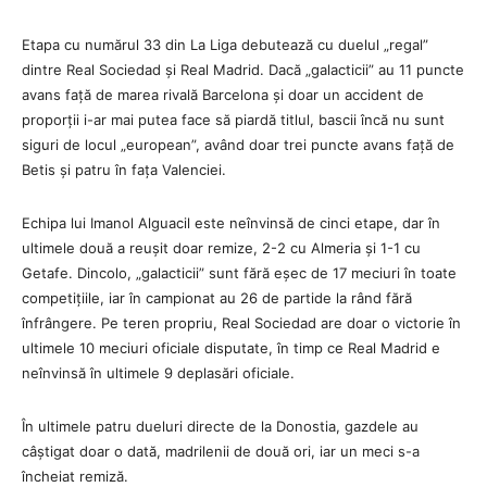
Etapa cu numărul 33 din La Liga debutează cu duelul „regal”
dintre Real Sociedad și Real Madrid. Dacă „galacticii” au 11 puncte
avans față de marea rivală Barcelona și doar un accident de
proporții i-ar mai putea face să piardă titlul, bascii încă nu sunt
siguri de locul „european”, având doar trei puncte avans față de
Betis și patru în fața Valenciei.
Echipa lui Imanol Alguacil este neînvinsă de cinci etape, dar în
ultimele două a reușit doar remize, 2-2 cu Almeria și 1-1 cu
Getafe. Dincolo, „galacticii” sunt fără eșec de 17 meciuri în toate
competițiile, iar în campionat au 26 de partide la rând fără
înfrângere. Pe teren propriu, Real Sociedad are doar o victorie în
ultimele 10 meciuri oficiale disputate, în timp ce Real Madrid e
neînvinsă în ultimele 9 deplasări oficiale.
În ultimele patru dueluri directe de la Donostia, gazdele au
câștigat doar o dată, madrilenii de două ori, iar un meci s-a
încheiat remiză.