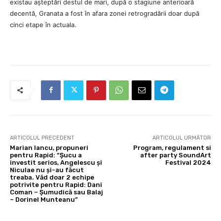
existau așteptări destul de mari, după o stagiune anterioară
decentă, Granata a fost în afara zonei retrogradării doar după
cinci etape în actuala.
ARTICOLUL PRECEDENT
ARTICOLUL URMĂTOR
Marian Iancu, propuneri
Program, regulament si
pentru Rapid: “Șucu a
after party SoundArt
investit serios, Angelescu și
Festival 2024
Niculae nu și-au făcut
treaba. Văd doar 2 echipe
potrivite pentru Rapid: Dani
Coman – Șumudică sau Balaj
– Dorinel Munteanu”