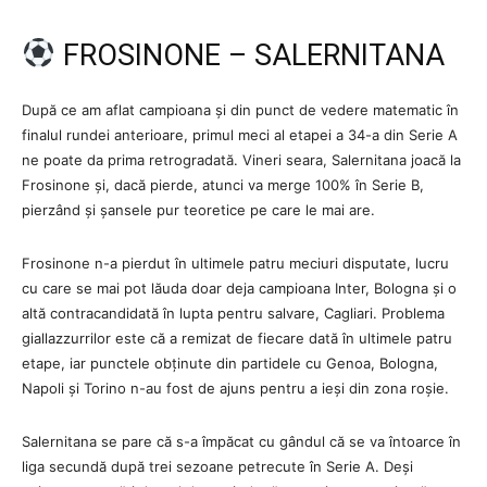
FROSINONE – SALERNITANA
După ce am aflat campioana și din punct de vedere matematic în
finalul rundei anterioare, primul meci al etapei a 34-a din Serie A
ne poate da prima retrogradată. Vineri seara, Salernitana joacă la
Frosinone și, dacă pierde, atunci va merge 100% în Serie B,
pierzând și șansele pur teoretice pe care le mai are.
Frosinone n-a pierdut în ultimele patru meciuri disputate, lucru
cu care se mai pot lăuda doar deja campioana Inter, Bologna și o
altă contracandidată în lupta pentru salvare, Cagliari. Problema
giallazzurrilor este că a remizat de fiecare dată în ultimele patru
etape, iar punctele obținute din partidele cu Genoa, Bologna,
Napoli și Torino n-au fost de ajuns pentru a ieși din zona roșie.
Salernitana se pare că s-a împăcat cu gândul că se va întoarce în
liga secundă după trei sezoane petrecute în Serie A. Deși