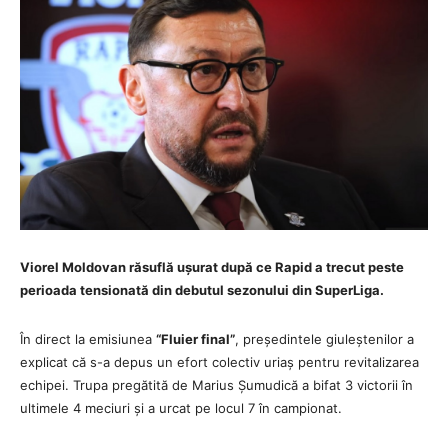
Viorel Moldovan răsuflă ușurat după ce Rapid a trecut peste
perioada tensionată din debutul sezonului din SuperLiga.
În direct la emisiunea
“Fluier final”
, președintele giuleștenilor a
explicat că s-a depus un efort colectiv uriaș pentru revitalizarea
echipei. Trupa pregătită de Marius Șumudică a bifat 3 victorii în
ultimele 4 meciuri și a urcat pe locul 7 în campionat.