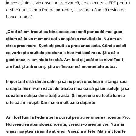
În același timp, Moldovan a precizat că, deși a mers la FRF pentru
a-și reînnoi licența Pro de antrenor, n-are de gând să revină pe
banca tehnică:
„Cred că am trecut cu bine peste această perioadă mai grea,
știam că la un moment dat vor apărea rezultatele. Nu am un
stres prea mare. Sunt obișnuit cu presiunea asta. Când aud că
se vorbește mult de presiune, chiar mă lasă rece. Știu să o
gestionez, n-am nicio treabă. Am fost și jucător la nivel înalt,
am fost și antrenor și știu ce înseamnă momentele astea.
Important e să rămâi calm și să nu pleci urechea în stânga sau
dreapta. Eu mi-am văzut de treaba mea ca să găsim soluții și să
scoatem echipa din situația asta. Și împreună cu toată lumea
uite că am reușit. Dar mai e mult până departe.
Am fost luni la Federație la cursul pentru reînnoirea licenței Pro.
Nu vreau să abandonez licența, vreau s-o mențin vie. Nu mai
visez noaptea să sunt antrenor. Visez la altele. Mă simt foarte