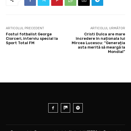
ARTICOLUL PRECEDENT
ARTICOLUL URMĂTOR
Fostul fotbalist George
Cristi Dulca are mare
Ciorceri, interviu special la
încredere în naționala lui
Sport Total FM
Mircea Lucescu: “Generația
asta merită să meargă la
Mondial”