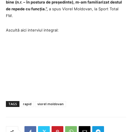
bine (n.r. – în postura de președinte), m-am familiarizat destul
de repede cu funcția.”,
a spus Viorel Moldovan, la Sport Total
FM.
Ascultă aici interviul integral:
TAGS
rapid
viorel moldovan