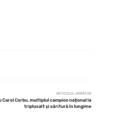
ARTICOLUL URMĂTOR
u Carol Corbu, multiplul campion național la
triplusalt și săritură în lungime