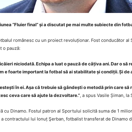
siunea “Fluier final” și a discutat pe mai multe subiecte din fot
otbalul românesc cu un proiect revoluționar. Fost conducător al 
at o pauză:
ăieri niciodată. Echipa a luat o pauză de câțiva ani. Dar o să 
 foarte important la fotbal să ai stabilitate și condiții. Și de 
tești în ei. Așa că trebuie să gândești o metodă prin care să 
esc ceva care să ajute la dezvoltare.”
, a spus Vasile Șiman, la
află cu Dinamo. Fostul patron al Sportului solicită suma de 1 mili
 a contractului lui Ionuț Şerban, fotbalist transferat de Dinamo d