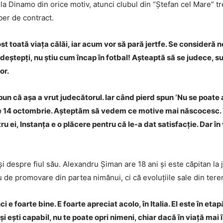
 Dinamo din orice motiv, atunci clubul din “Ștefan cel Mare” tre
iber de contract.
ost toată viața călăi, iar acum vor să pară jertfe. Se consideră 
t deștepți, nu știu cum încap în fotbal! Așteaptă să se judece,
or.
spun că așa a vrut judecătorul. Iar când pierd spun ‘Nu se poate
e 14 octombrie. Așteptăm să vedem ce motive mai născocesc. V
i, Instanța e o plăcere pentru că le-a dat satisfacție. Dar în v
și despre fiul său. Alexandru Șiman are 18 ani și este căpitan la 
e promovare din partea nimănui, ci că evoluțiile sale din teren
ci e foarte bine. E foarte apreciat acolo, în Italia. El este în e
și ești capabil, nu te poate opri nimeni, chiar dacă în viață mai 