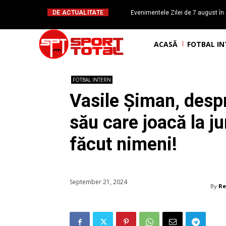
DE ACTUALITATE
Evenimentele Zilei de 7 august în 
românesc Octavian Morariu
ACASĂ
FOTBAL I
FOTBAL INTERN
Vasile Șiman, despre
său care joacă la ju
făcut nimeni!
September 21, 2024
By
Re