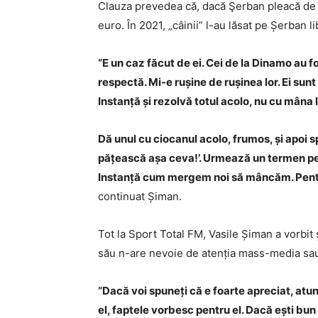
Clauza prevedea că, dacă Şerban pleacă de la
euro. În 2021, „câinii” l-au lăsat pe Șerban l
“E un caz făcut de ei. Cei de la Dinamo au f
respectă. Mi-e rușine de rușinea lor. Ei sun
Instanță și rezolvă totul acolo, nu cu mâna l
Dă unul cu ciocanul acolo, frumos, și apoi 
pățească așa ceva!’. Urmează un termen p
Instanță cum mergem noi să mâncăm. Pentru e
continuat Șiman.
Tot la Sport Total FM, Vasile Șiman a vorbit 
său n-are nevoie de atenția mass-media sau d
“Dacă voi spuneți că e foarte apreciat, atun
el, faptele vorbesc pentru el. Dacă ești bun 