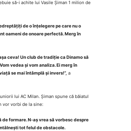
buie să-i achite lui Vasile Șiman 1 milion de
nedreptățiți de o înțelegere pe care nu o
 sunt oameni de onoare perfectă. Merg în
 așa ceva! Un club de tradiție ca Dinamo să
om vedea și vom analiza. Ei merg în
iață se mai întâmplă și invers!”,
a
juniorii lui AC Milan. Șiman spune că băiatul
 vor vorbi de la sine:
tapă de formare. N-aș vrea să vorbesc despre
întâlnești tot felul de obstacole.