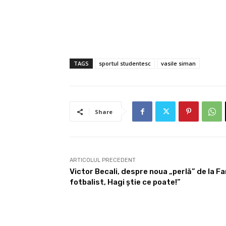
TAGS
sportul studentesc
vasile siman
Share
ARTICOLUL PRECEDENT
Victor Becali, despre noua „perlă” de la Far
fotbalist, Hagi știe ce poate!”