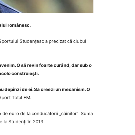
balul românesc.
Sportului Studențesc a precizat că clubul
revenim. O să revin foarte curând, dar sub o
acolo construiești.
nu depinzi de ei. Să creezi un mecanism. O
 Sport Total FM.
on de euro de la conducătorii „câinilor”. Suma
e la Studenți în 2013.