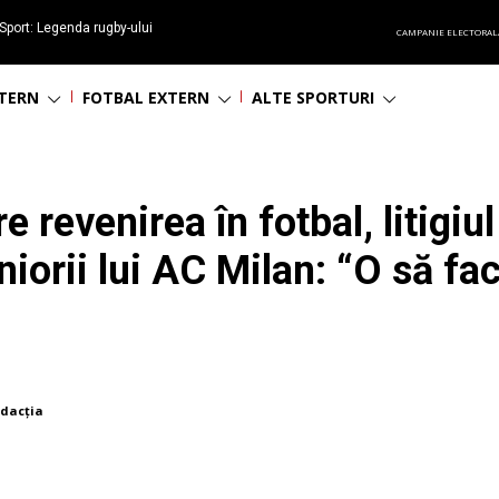
Sport: Legenda rugby-ului
CAMPANIE ELECTORAL
 împlinește 65 ani
NTERN
FOTBAL EXTERN
ALTE SPORTURI
 revenirea în fotbal, litigiu
niorii lui AC Milan: “O să f
dacția