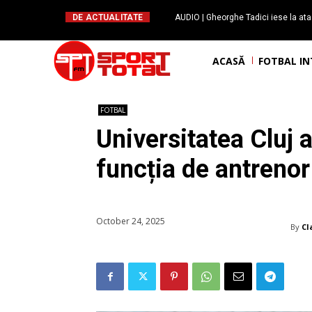
DE ACTUALITATE
AUDIO | Gheorghe Tadici iese la ata
handbal: ”Rapid și-a făcu
ACASĂ
FOTBAL I
FOTBAL
Universitatea Cluj a
funcția de antrenor
October 24, 2025
By
Cl