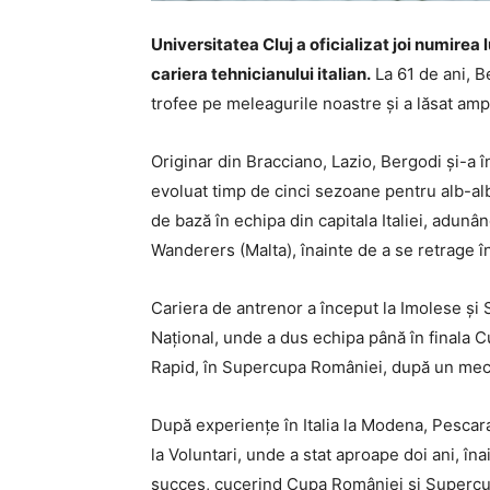
Universitatea Cluj a oficializat joi numire
cariera tehnicianului italian.
La 61 de ani, B
trofee pe meleagurile noastre și a lăsat amp
Originar din Bracciano, Lazio, Bergodi și-a 
evoluat timp de cinci sezoane pentru alb-alba
de bază în echipa din capitala Italiei, adunâ
Wanderers (Malta), înainte de a se retrage î
Cariera de antrenor a început la Imolese și 
Național, unde a dus echipa până în finala Cu
Rapid, în Supercupa României, după un mec
După experiențe în Italia la Modena, Pescara
la Voluntari, unde a stat aproape doi ani, î
succes, cucerind Cupa României și Supercupa,