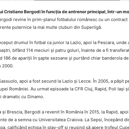
a lui Cristiano Bergodi în funcția de antrenor principal, într-u
ergodi revine în prim-planul fotbalului românesc cu un contract 
rente puternice la mai multe cluburi din Superligă.
început drumul în fotbal ca junior la Lazio, apoi la Pescara, unde
ștri, bifând 114 meciuri și patru goluri, înainte de a fi transfera
nd 186 de apariții în șapte sezoane și purtând chiar banderola de
n 2000.
Sassuolo, apoi a fost secund la Lazio și Lecce. În 2005, a pășit p
pei României. Au urmat episoade la CFR Cluj, Rapid, Poli Iași și 
i dramatic cu Dinamo.
 și Brescia, Bergodi a revenit în România în 2015, la Rapid, ap
nainte de a semna cu Universitatea Craiova. La Sepsi, începând di
 calificând echipa în play-off și reușind să apere trofeul Cupei