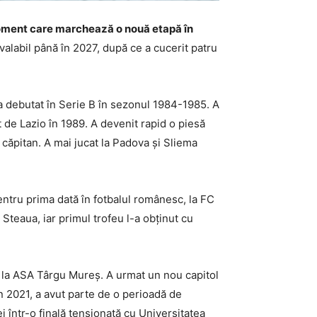
n moment care marchează o nouă etapă în
valabil până în 2027, după ce a cucerit patru
 a debutat în Serie B în sezonul 1984-1985. A
t de Lazio în 1989. A devenit rapid o piesă
 căpitan. A mai jucat la Padova și Sliema
entru prima dată în fotbalul românesc, la FC
Steaua, iar primul trofeu l-a obținut cu
oi la ASA Târgu Mureș. A urmat un nou capitol
n 2021, a avut parte de o perioadă de
 într-o finală tensionată cu Universitatea