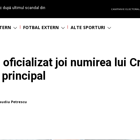
c după ultimul scandal din
CAMPANIE ELECTORAL
t echipă satelit”
NTERN
FOTBAL EXTERN
ALTE SPORTURI
 oficializat joi numirea lui C
 principal
audiu Petrescu