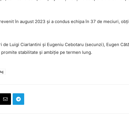
revenit în august 2023 și a condus echipa în 37 de meciuri, obțin
ri de Luigi Ciarlantini și Eugeniu Cebotaru (secunzi), Eugen Cătă
e promite stabilitate și ambiție pe termen lung.
luj