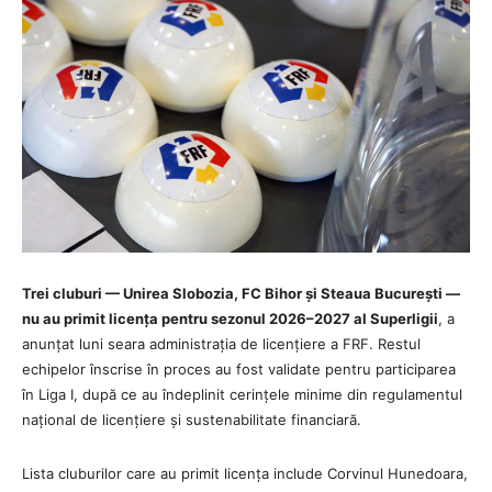
Trei cluburi — Unirea Slobozia, FC Bihor și Steaua București —
nu au primit licența pentru sezonul 2026–2027 al Superligii
, a
anunțat luni seara administrația de licențiere a FRF. Restul
echipelor înscrise în proces au fost validate pentru participarea
în Liga I, după ce au îndeplinit cerințele minime din regulamentul
național de licențiere și sustenabilitate financiară.
Lista cluburilor care au primit licența include Corvinul Hunedoara,