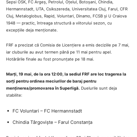
Sepsi OSK, FC Argeș, Petrolul, Oțelul, Botoșani, Chindia,
Hermannstadt, UTA, Csikszereda, Universitatea Cluj, Farul, CFR
Cluj, Metaloglobus, Rapid, Voluntari, Dinamo, FCSB și U Craiova
1948 — practic, întreaga structură a viitorului sezon, cu
excepțiile deja menționate.
FRF a precizat că Comisia de Licențiere a emis deciziile pe 7 mai,
iar cluburile au avut termen până pe 11 mai pentru apel.
Hotărârile finale au fost pronunțate pe 18 mai.
Marți, 19 mai, de la ora 12:00, la sediul FRF are loc tragerea la
sorți pentru ordinea meciurilor de baraj pentru
menținerea/promovarea în Superligă.
Duelurile sunt deja
stabilite:
FC Voluntari – FC Hermannstadt
Chindia Târgoviște – Farul Constanța