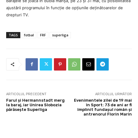
Barajele se joacă în dublă manșă, pe 23 și 31 mai, cu posibilitatea
ajustării programului în funcție de opțiunile deținătoarelor de
drepturi TV.
TAGS
fotbal
FRF
superliga
ARTICOLUL PRECEDENT
ARTICOLUL URMĂTOR
Farul și Hermannstadt merg
Evenimentele zilei de 19 mai
la baraj, iar Unirea Slobozia
în Sport: 73 de ani ar fi
părăsește Superliga
împlinit fundașul român și
antrenorul Florin Marin