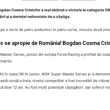
ogdan Cosma Cristofor a mai obținut o victorie la categoria OK
ârii și a dorinței neîncetate de a câștiga.
pe o serie de patru podiumuri în patru curse, inclusiv două victo
s se apropie de România! Bogdan Cosma Cristo
aster Series, pilotul din echipa Forza Racing a profitat de ocazi
 martie.
v 40 în clasa OK-N Junior, WSK Super Master Series și-a demonstr
eastă rundă a treia, nivelul competiției a fost incredibil de ridic
 doar 12 ani. Au fost mulți potențiali câștigători, dar șoferul 