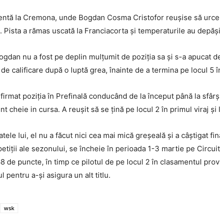
tă la Cremona, unde Bogdan Cosma Cristofor reușise să urce pe 
 Pista a rămas uscată la Franciacorta și temperaturile au depășit
Bogdan nu a fost pe deplin mulțumit de poziția sa și s-a apucat de
e calificare după o luptă grea, înainte de a termina pe locul 5 în
irmat poziția în Prefinală conducând de la început până la sfârșit.
 cheie in cursa. A reușit să se țină pe locul 2 în primul viraj și l
atele lui, el nu a făcut nici cea mai mică greșeală și a câștigat f
tiții ale sezonului, se încheie în perioada 1-3 martie pe Circui
 de puncte, în timp ce pilotul de pe locul 2 în clasamentul provi
l pentru a-și asigura un alt titlu.
wsk