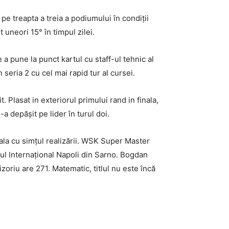
treapta a treia a podiumului în condiții
 uneori 15° în timpul zilei.
 a pune la punct kartul cu staff-ul tehnic al
 seria 2 cu cel mai rapid tur al cursei.
 Plasat in exteriorul primului rand in finala,
-a depășit pe lider în turul doi.
inala cu simțul realizării. WSK Super Master
tul Internațional Napoli din Sarno. Bogdan
zoriu are 271. Matematic, titlul nu este încă