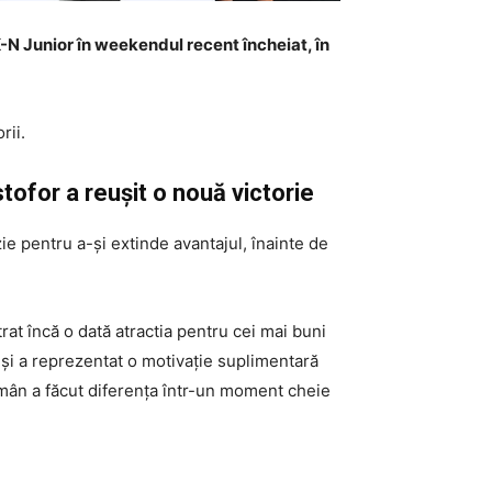
-N Junior în weekendul recent încheiat, în
rii.
for a reușit o nouă victorie
e pentru a-și extinde avantajul, înainte de
at încă o dată atractia pentru cei mai buni
at și a reprezentat o motivație suplimentară
român a făcut diferența într-un moment cheie