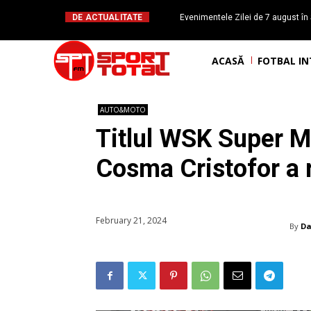
DE ACTUALITATE
Evenimentele Zilei de 7 august în 
românesc Octavian Morariu
ACASĂ
FOTBAL I
AUTO&MOTO
Titlul WSK Super M
Cosma Cristofor a r
February 21, 2024
By
Da