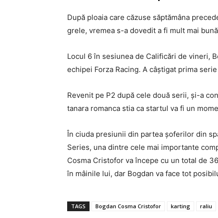
După ploaia care căzuse săptămâna preceden
grele, vremea s-a dovedit a fi mult mai bună.
Locul 6 în sesiunea de Calificări de vineri, 
echipei Forza Racing. A câștigat prima serie d
Revenit pe P2 după cele două serii, și-a conf
tanara romanca stia ca startul va fi un moment
În ciuda presiunii din partea șoferilor din sp
Series, una dintre cele mai importante compe
Cosma Cristofor va începe cu un total de 368
în mâinile lui, dar Bogdan va face tot posibilu
TAGS
Bogdan Cosma Cristofor
karting
raliu