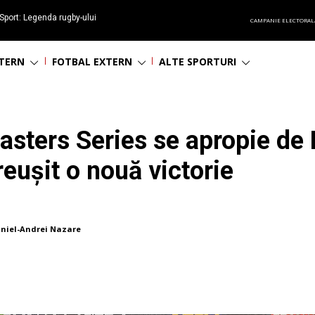
Sport: Legenda rugby-ului
CAMPANIE ELECTORAL
 împlinește 65 ani
NTERN
FOTBAL EXTERN
ALTE SPORTURI
asters Series se apropie d
eușit o nouă victorie
niel-Andrei Nazare