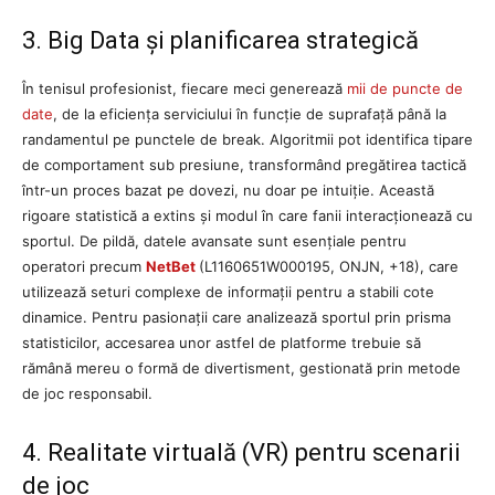
3. Big Data și planificarea strategică
În tenisul profesionist, fiecare meci generează
mii de puncte de
date
, de la eficiența serviciului în funcție de suprafață până la
randamentul pe punctele de break. Algoritmii pot identifica tipare
de comportament sub presiune, transformând pregătirea tactică
într-un proces bazat pe dovezi, nu doar pe intuiție. Această
rigoare statistică a extins și modul în care fanii interacționează cu
sportul. De pildă, datele avansate sunt esențiale pentru
operatori precum
NetBet
(L1160651W000195, ONJN, +18), care
utilizează seturi complexe de informații pentru a stabili cote
dinamice. Pentru pasionații care analizează sportul prin prisma
statisticilor, accesarea unor astfel de platforme trebuie să
rămână mereu o formă de divertisment, gestionată prin metode
de joc responsabil.
4. Realitate virtuală (VR) pentru scenarii
de joc