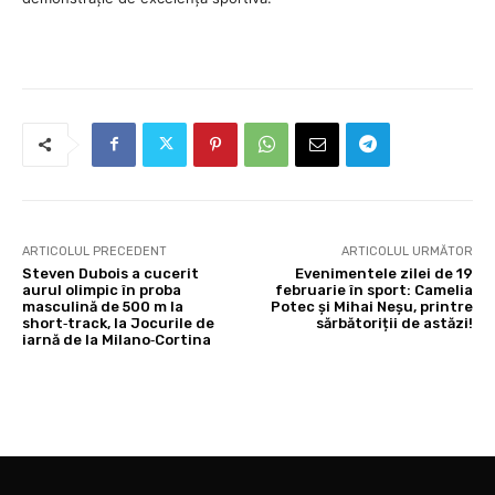
ARTICOLUL PRECEDENT
ARTICOLUL URMĂTOR
Steven Dubois a cucerit
Evenimentele zilei de 19
aurul olimpic în proba
februarie în sport: Camelia
masculină de 500 m la
Potec și Mihai Neșu, printre
short‑track, la Jocurile de
sărbătoriții de astăzi!
iarnă de la Milano‑Cortina