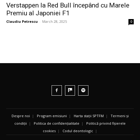
Verstappen la Red Bull începând cu Marele
Premiu al Japoniei F1
Claudiu Petrescu
-
March 28, 2025
0
Despre noi
|
Program emisiuni
|
Harta stații SPTFM
|
Termeni și
condiții
|
Politica de confidențialitate
|
Politică privind fișierele
cookies
|
Codul deontologic
|