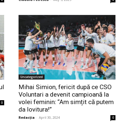
Uncategorized
ul
Mihai Simion, fericit după ce CSO
Voluntari a devenit campioană la
volei feminin: “Am simțit că putem
0
da lovitura!”
Redacția
-
April 30, 2024
0