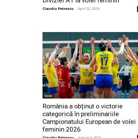
Diviziei A1 la volei feminin
Claudiu Petrescu
-
April 22, 2026
Volei
România a obținut o victorie
categorică în preliminariile
Campionatului European de volei
feminin 2026
Claudiu Petrescu
-
August 4, 2025