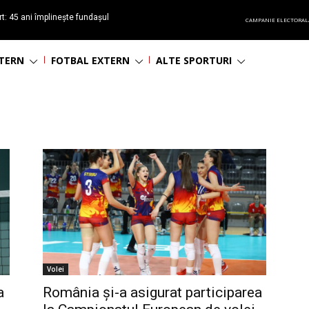
t: 45 ani împlinește fundașul
CAMPANIE ELECTORAL
așa
NTERN
FOTBAL EXTERN
ALTE SPORTURI
Volei
a
România și-a asigurat participarea