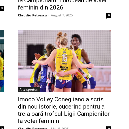
la Campionatul European de volei
feminin din 2026
0
Claudiu Petrescu
-
August 7, 2025
0
Alte sporturi
Imoco Volley Conegliano a scris
din nou istorie, cucerind pentru a
treia oară trofeul Ligii Campionilor
la volei feminin
Claudiu Petrescu
-
May 5, 2025
0
0