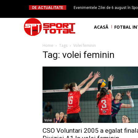
DE ACTUALITATE
Evenimentele Zilei de 6 august în Spor
Daniel Băl
ACASĂ
FOTBAL I
Home
Tags
Volei feminin
Tag: volei feminin
Volei
CSO Voluntari 2005 a egalat final