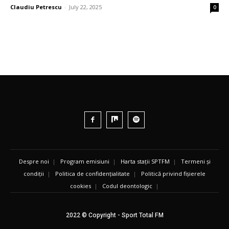
Claudiu Petrescu
-
July 22, 2025
0
Despre noi
|
Program emisiuni
|
Harta stații SPTFM
|
Termeni și
condiții
|
Politica de confidențialitate
|
Politică privind fișierele
cookies
|
Codul deontologic
|
2022 © Copyright - Sport Total FM