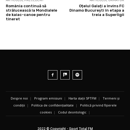
ARTICOLUL PRECEDENT
ARTICOLUL URMĂTOR
România continuă să
Oțelul Galați a învins FC
strălucească la Mondialele
Dinamo București în etapa a
de kaiac-canoe pentru
treia a Superligii
tineret
Despre noi
|
Program emisiuni
|
Harta stații SPTFM
|
Termeni și
condiții
|
Politica de confidențialitate
|
Politică privind fișierele
cookies
|
Codul deontologic
|
2022 © Copyright - Sport Total FM