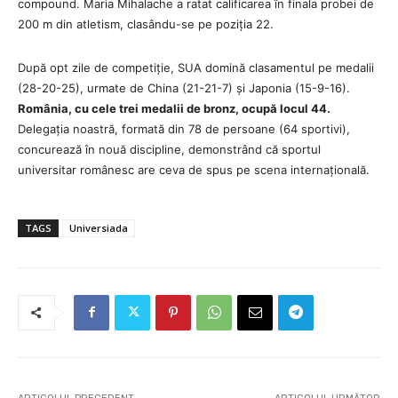
compound. Maria Mihalache a ratat calificarea în finala probei de
200 m din atletism, clasându-se pe poziția 22.
După opt zile de competiție, SUA domină clasamentul pe medalii
(28-20-25), urmate de China (21-21-7) și Japonia (15-9-16).
România, cu cele trei medalii de bronz, ocupă locul 44.
Delegația noastră, formată din 78 de persoane (64 sportivi),
concurează în nouă discipline, demonstrând că sportul
universitar românesc are ceva de spus pe scena internațională.
TAGS
Universiada