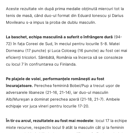
Aceste rezultate vin după prima medalie obținută miercuri tot la
tenis de masă, când duo-ul format din Eduard Ionescu și Darius
Movileanu s-a impus la proba de dublu masculin.
La baschet, echipa masculină a suferit o înfrângere dură
(94-
72) în fața Coreei de Sud, în meciul pentru locurile 5-8. Matei
Dorneanu (17 puncte) și Luca Colceag (16 puncte) au fost cei mai
eficienți tricolori. Sâmbătă, România va încerca să se consoleze
cu locul 7 în confruntarea cu Finlanda.
Pe plajele de volei, performanțele românești au fost
încurajatoare.
Perechea feminină Bobei/Pup a trecut ușor de
adversarele libaneze (21-16, 21-14), iar duo-ul masculin
Alb/Mureșan a dominat perechea azeră (21-18, 21-7). Ambele
echipaje vor juca vineri pentru locurile 17-20.
În tir cu arcul, rezultatele au fost mai modeste
: locul 17 la echipe
mixte recurve, respectiv locul 9 atât la masculin cât și la feminin