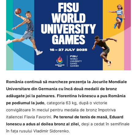
România continuă să marcheze prezența la Jocurile Mondiale
Universitare din Germania cu încă două medalii de bronz
adăugate joi la palmares.
Florentina Ivănescu a pus România
pe podiumul la judo
, categoria 63 kg, după o victorie
convigătoare în meciul pentru medalia de bronz împotriva
italiencei Flavia Favorini.
Pe terenul de tenis de masă, Eduard
Ionescu a adus al doilea bronz al zilei,
deși a cedat în semifinale
în fața rusului Vladimir Sidorenko.