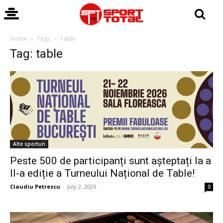
Home
Tags
Table
Tag: table
Alte sporturi
Peste 500 de participanți sunt așteptați la a
II-a ediție a Turneului Național de Table!
Claudiu Petrescu
-
July 2, 2026
0