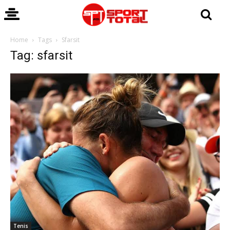
Home
Tags
Sfarsit
Tag: sfarsit
Tenis