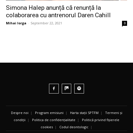
Simona Halep anunță că renunță la
colaborarea cu antrenorul Daren Cahill
Mihai Iorga
-
September 22, 2021
0
Despre noi
|
Program emisiuni
|
Harta stații SPTFM
|
Termeni și
condiții
|
Politica de confidențialitate
|
Politică privind fișierele
cookies
|
Codul deontologic
|