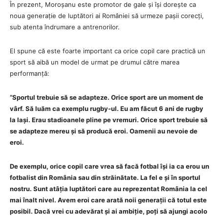
În prezent, Moroșanu este promotor de gale și își dorește ca
noua generație de luptători ai României să urmeze pașii corecți,
sub atenta îndrumare a antrenorilor.
El spune că este foarte important ca orice copil care practică un
sport să aibă un model de urmat pe drumul către marea
performanță:
“Sportul trebuie să se adapteze. Orice sport are un moment de
vârf. Să luăm ca exemplu rugby-ul. Eu am făcut 6 ani de rugby
la Iași. Erau stadioanele pline pe vremuri. Orice sport trebuie să
se adapteze mereu și să producă eroi. Oamenii au nevoie de
eroi.
De exemplu, orice copil care vrea să facă fotbal își ia ca erou un
fotbalist din România sau din străinătate. La fel e și în sportul
nostru. Sunt atâția luptători care au reprezentat România la cel
mai înalt nivel. Avem eroi care arată noii generații că totul este
posibil. Dacă vrei cu adevărat și ai ambiție, poți să ajungi acolo