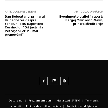
ARTICOLUL PRECEDENT
ARTICOLUL URMĂTOR
Dan Bobouțanu, primarul
Evenimentele zilei în sport:
Hunedoarei, despre
Sergej Milinković-Savić,
tensiunile cu suporterii
printre sărbătoriți!
Corvinului: “Ori jucăm la
Petroșani, ori nu mai
promovăm!”
Despre noi
|
Program emisiuni
|
Harta stații SPTFM
|
Termeni și
condiții
|
Politica de confidențialitate
|
Politică privind fișierele