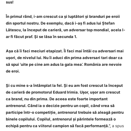
sus!
În primul rând, i-am crescut ca și luptători și branduri pe eroii
din sportul nostru. De exemplu, dacă i-aș fi adus lui Ștefan
Lătescu, la început de carieră, un adversar top mondial, acela l-
ar fi făcut praf. Și se lăsa în secunda 1.
Așa că îi faci meciuri etapizat. Îi faci mai întâi cu adversari mai
ușori, de nivelul lui. Nu îi aduci din prima adversari tari doar ca
să spui ‘uite pe cine am adus la gala mea’. România are nevoie
de eroi.
Și cu mine s-a întâmplat la fel. Și eu am fost crescut la început
de carieră de promotorul Eduard Irimia. Ușor, ușor am crescut
ca brand, nu din prima. De aceea este foarte important
antrenorul. Când ia o decizie pentru un copil, când vrea să
participe într-o competiție, antrenorul trebuie să aleagă pentru
binele copilului. Copilul, antrenorul și părintele formează o
echipă pentru ca viitorul campion să facă performanță.”,
a spus